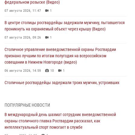
федеральном розыске (Видео)
07 августа 2026, 11:47
1
В центре столицы росгвардейцы задержали мужчину, пытавшегося
проникнуть на охраняемый объект через крышу (Видео)
07 августа 2026, 09:26
1
Столичное управление вневедомственной охраны Росгвардии
признано лучшим по итогам полугодия на всероссийском
совещании в Нижнем Новгороде (видео)
06 августа 2026, 14:59
10
1
Столичные росгвардейцы задержали троих мужчин, устроивших
пьяный дебош в баре (видео)
06 августа 2026, 11:20
1
ПОПУЛЯРНЫЕ НОВОСТИ
Охрану общественного порядка и безопасность на футбольном
В международный день шахмат сотрудник вневедомственной
матче в Москве обеспечила Росгвардия (видео)
охраны столичного главка Росгвардии рассказал, как
06 августа 2026, 08:30
1
интеллектуальный спорт помогает в службе