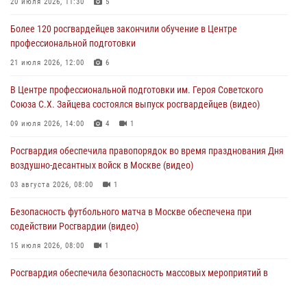
Столичные росгвардейцы задержали мужчину, устроившего дебош
20 июля 2026, 11:30
5
в букмекерской конторе (Видео)
Более 120 росгвардейцев закончили обучение в Центре
05 августа 2026, 12:39
1
профессиональной подготовки
Московские росгвардейцы обеспечили безопасность проведения
21 июля 2026, 12:00
6
футбольного матча Кубка России (Видео)
В Центре профессиональной подготовки им. Героя Советского
05 августа 2026, 12:35
1
Союза С.Х. Зайцева состоялся выпуск росгвардейцев (видео)
Делегация МВД Республики Беларусь ознакомилась с передовыми
09 июля 2026, 14:00
4
1
методами работы Росгвардии в Москве (видео)
Росгвардия обеспечила правопорядок во время празднования Дня
04 августа 2026, 18:16
5
1
воздушно-десантных войск в Москве (видео)
03 августа 2026, 08:00
1
Безопасность футбольного матча в Москве обеспечена при
содействии Росгвардии (видео)
15 июля 2026, 08:00
1
Росгвардия обеспечила безопасность массовых мероприятий в
Москве (видео)
27 июля 2026, 08:00
1