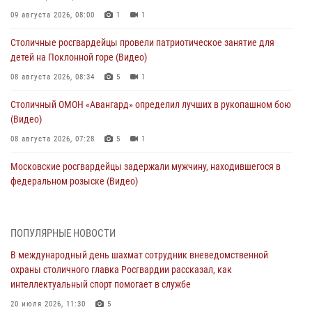
09 августа 2026, 08:00
1
1
Столичные росгвардейцы провели патриотическое занятие для
детей на Поклонной горе (Видео)
08 августа 2026, 08:34
5
1
Столичный ОМОН «Авангард» определил лучших в рукопашном бою
(Видео)
08 августа 2026, 07:28
5
1
Московские росгвардейцы задержали мужчину, находившегося в
федеральном розыске (Видео)
07 августа 2026, 11:47
1
В центре столицы росгвардейцы задержали мужчину, пытавшегося
ПОПУЛЯРНЫЕ НОВОСТИ
проникнуть на охраняемый объект через крышу (Видео)
В международный день шахмат сотрудник вневедомственной
07 августа 2026, 09:26
1
охраны столичного главка Росгвардии рассказал, как
интеллектуальный спорт помогает в службе
Столичное управление вневедомственной охраны Росгвардии
признано лучшим по итогам полугодия на всероссийском
20 июля 2026, 11:30
5