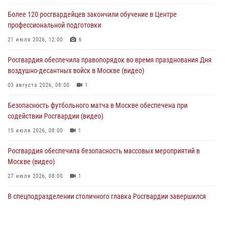
совещании в Нижнем Новгороде (видео)
Более 120 росгвардейцев закончили обучение в Центре
06 августа 2026, 14:59
10
1
профессиональной подготовки
Столичные росгвардейцы задержали троих мужчин, устроивших
21 июля 2026, 12:00
6
пьяный дебош в баре (видео)
Росгвардия обеспечила правопорядок во время празднования Дня
06 августа 2026, 11:20
1
воздушно-десантных войск в Москве (видео)
Охрану общественного порядка и безопасность на футбольном
03 августа 2026, 08:00
1
матче в Москве обеспечила Росгвардия (видео)
Безопасность футбольного матча в Москве обеспечена при
06 августа 2026, 08:30
1
содействии Росгвардии (видео)
15 июля 2026, 08:00
1
Росгвардия обеспечила безопасность массовых мероприятий в
Москве (видео)
27 июля 2026, 08:00
1
В спецподразделении столичного главка Росгвардии завершился
чемпионат по самбо (виео)
15 июля 2026, 14:00
8
1