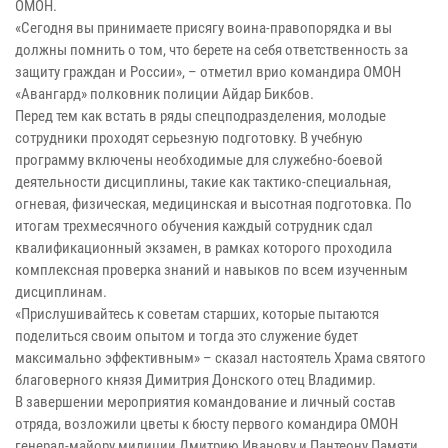
ОМОН.
«Сегодня вы принимаете присягу воина-правопорядка и вы
должны помнить о том, что берете на себя ответственность за
защиту граждан и России», – отметил врио командира ОМОН
«Авангард» полковник полиции Айдар Бикбов.
Перед тем как встать в ряды спецподразделения, молодые
сотрудники проходят серьезную подготовку. В учебную
программу включены необходимые для служебно-боевой
деятельности дисциплины, такие как тактико-специальная,
огневая, физическая, медицинская и высотная подготовка. По
итогам трехмесячного обучения каждый сотрудник сдал
квалификационный экзамен, в рамках которого проходила
комплексная проверка знаний и навыков по всем изученным
дисциплинам.
«Прислушивайтесь к советам старших, которые пытаются
поделиться своим опытом и тогда это служение будет
максимально эффективным» – сказал настоятель Храма святого
благоверного князя Димитрия Донского отец Владимир.
В завершении мероприятия командование и личный состав
отряда, возложили цветы к бюсту первого командира ОМОН
генерал-майору милиции Дмитрию Иванову и Пантеону Памяти,