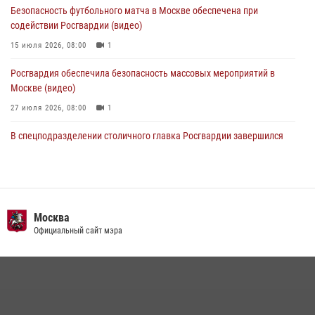
07 августа 2026, 09:26
1
Безопасность футбольного матча в Москве обеспечена при
содействии Росгвардии (видео)
15 июля 2026, 08:00
1
Росгвардия обеспечила безопасность массовых мероприятий в
Москве (видео)
27 июля 2026, 08:00
1
В спецподразделении столичного главка Росгвардии завершился
чемпионат по самбо (виео)
15 июля 2026, 14:00
8
1
Росгвардецы проверили места массового пребывания молодежи в
районе Китай-города (видео)
Москва
Официальный сайт мэра
30 июля 2026, 14:00
1
Охрану общественного порядка и безопасность на футбольном
матче в Москве обеспечила Росгвардия (видео)
06 августа 2026, 08:30
1