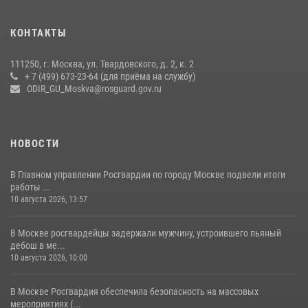
Центр профессиональной подготовки сотрудников
вневедомственной охраны столичного главка Росгвардии отмечает
КОНТАКТЫ
своё 32-летие (видео)
18 июля 2026, 08:00
8
1
111250, г. Москва, ул. Твардовского, д. 2, к. 2
+ 7 (499) 673-23-64 (для приёма на службу)
Столичное управление вневедомственной охраны Росгвардии
ODIR_GU_Moskva@rosguard.gov.ru
признано лучшим по итогам полугодия на всероссийском
совещании в Нижнем Новгороде (видео)
06 августа 2026, 14:59
10
1
НОВОСТИ
В Главном управлении Росгвардии по городу Москве подвели итоги
работы ...
10 августа 2026, 13:57
В Москве росгвардейцы задержали мужчину, устроившего пьяный
дебош в ме...
10 августа 2026, 10:00
В Москве Росгвардия обеспечила безопасность на массовых
мероприятиях (...