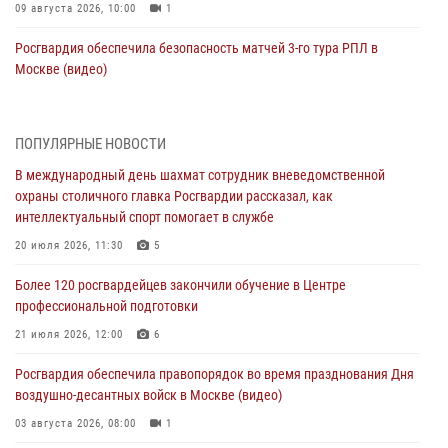
09 августа 2026, 10:00
1
Росгвардия обеспечила безопасность матчей 3-го тура РПЛ в
Москве (видео)
09 августа 2026, 08:00
1
1
Столичные росгвардейцы провели патриотическое занятие для
ПОПУЛЯРНЫЕ НОВОСТИ
детей на Поклонной горе (Видео)
В международный день шахмат сотрудник вневедомственной
08 августа 2026, 08:34
5
1
охраны столичного главка Росгвардии рассказал, как
интеллектуальный спорт помогает в службе
Столичный ОМОН «Авангард» определил лучших в рукопашном бою
(Видео)
20 июля 2026, 11:30
5
08 августа 2026, 07:28
5
1
Более 120 росгвардейцев закончили обучение в Центре
профессиональной подготовки
Московские росгвардейцы задержали мужчину, находившегося в
федеральном розыске (Видео)
21 июля 2026, 12:00
6
07 августа 2026, 11:47
1
Росгвардия обеспечила правопорядок во время празднования Дня
воздушно-десантных войск в Москве (видео)
В центре столицы росгвардейцы задержали мужчину, пытавшегося
проникнуть на охраняемый объект через крышу (Видео)
03 августа 2026, 08:00
1