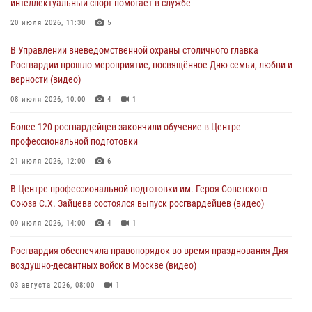
интеллектуальный спорт помогает в службе
Офицер Росгвардии стал гостем прямого эфира на «Радио Москвы»
20 июля 2026, 11:30
5
и рассказал о работе дежурных частей
В Управлении вневедомственной охраны столичного главка
04 августа 2026, 12:28
Росгвардии прошло мероприятие, посвящённое Дню семьи, любви и
верности (видео)
В Москве росгвардейцы задержали подозреваемого в нападении
на охранника торгового центра (видео)
08 июля 2026, 10:00
4
1
04 августа 2026, 08:26
1
Более 120 росгвардейцев закончили обучение в Центре
профессиональной подготовки
В Главном управлении Росгвардии по городу Москве подвели итоги
работы подразделений за прошедший месяц
21 июля 2026, 12:00
6
03 августа 2026, 13:00
В Центре профессиональной подготовки им. Героя Советского
Союза С.Х. Зайцева состоялся выпуск росгвардейцев (видео)
09 июля 2026, 14:00
4
1
Росгвардия обеспечила правопорядок во время празднования Дня
воздушно-десантных войск в Москве (видео)
03 августа 2026, 08:00
1