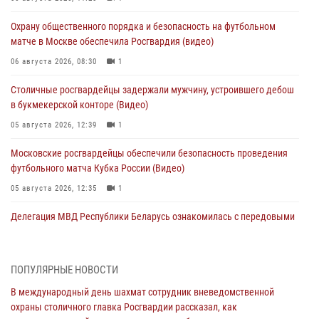
Охрану общественного порядка и безопасность на футбольном
матче в Москве обеспечила Росгвардия (видео)
06 августа 2026, 08:30
1
Столичные росгвардейцы задержали мужчину, устроившего дебош
в букмекерской конторе (Видео)
05 августа 2026, 12:39
1
Московские росгвардейцы обеспечили безопасность проведения
футбольного матча Кубка России (Видео)
05 августа 2026, 12:35
1
Делегация МВД Республики Беларусь ознакомилась с передовыми
методами работы Росгвардии в Москве (видео)
04 августа 2026, 18:16
5
1
ПОПУЛЯРНЫЕ НОВОСТИ
В столичном главке Росгвардии завершился чемпионат по самбо и
В международный день шахмат сотрудник вневедомственной
боевому самбо. (видео)
охраны столичного главка Росгвардии рассказал, как
04 августа 2026, 14:00
7
1