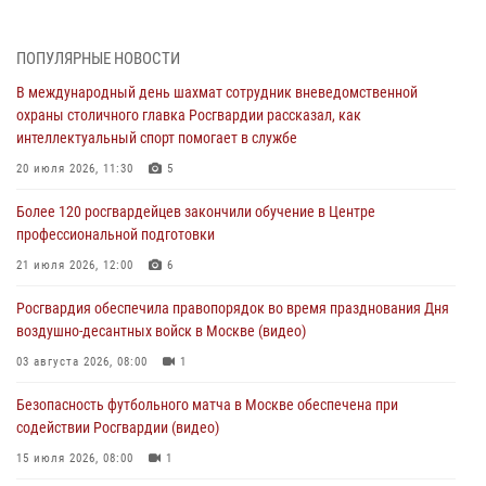
07 августа 2026, 11:47
1
В центре столицы росгвардейцы задержали мужчину, пытавшегося
ПОПУЛЯРНЫЕ НОВОСТИ
проникнуть на охраняемый объект через крышу (Видео)
В международный день шахмат сотрудник вневедомственной
07 августа 2026, 09:26
1
охраны столичного главка Росгвардии рассказал, как
интеллектуальный спорт помогает в службе
Столичное управление вневедомственной охраны Росгвардии
признано лучшим по итогам полугодия на всероссийском
20 июля 2026, 11:30
5
совещании в Нижнем Новгороде (видео)
Более 120 росгвардейцев закончили обучение в Центре
06 августа 2026, 14:59
10
1
профессиональной подготовки
Столичные росгвардейцы задержали троих мужчин, устроивших
21 июля 2026, 12:00
6
пьяный дебош в баре (видео)
Росгвардия обеспечила правопорядок во время празднования Дня
06 августа 2026, 11:20
1
воздушно-десантных войск в Москве (видео)
Охрану общественного порядка и безопасность на футбольном
03 августа 2026, 08:00
1
матче в Москве обеспечила Росгвардия (видео)
Безопасность футбольного матча в Москве обеспечена при
06 августа 2026, 08:30
1
содействии Росгвардии (видео)
15 июля 2026, 08:00
1