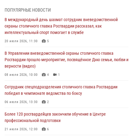
В Главном управлении Росгвардии по городу Москве подвели итоги
ПОПУЛЯРНЫЕ НОВОСТИ
работы подразделений за прошедший месяц
В международный день шахмат сотрудник вневедомственной
03 августа 2026, 13:00
охраны столичного главка Росгвардии рассказал, как
интеллектуальный спорт помогает в службе
На востоке Москвы сотрудники Росгвардии задержали мужчину,
находящегося в федеральном розыске (видео)
20 июля 2026, 11:30
5
03 августа 2026, 12:00
1
В Управлении вневедомственной охраны столичного главка
Росгвардии прошло мероприятие, посвящённое Дню семьи, любви и
Росгвардия обеспечила правопорядок во время празднования Дня
верности (видео)
воздушно-десантных войск в Москве (видео)
08 июля 2026, 10:00
4
1
03 августа 2026, 08:00
1
Сотрудник спецподразделения столичного главка Росгвардии
Московские росгвардейцы пришли на помощь семье, у которой
победил в чемпионате ведомства по боксу
сломался автомобиль на проезжей части (Видео)
06 июля 2026, 13:30
2
02 августа 2026, 11:54
1
Более 120 росгвардейцев закончили обучение в Центре
профессиональной подготовки
21 июля 2026, 12:00
6