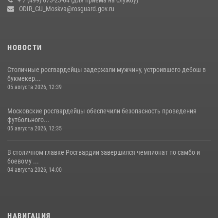
+ 7 (499) 673-23-64 (для приёма на службу)
В спецподразделении столичного главка Росгвардии завершился
ODIR_GU_Moskva@rosguard.gov.ru
чемпионат по самбо (виео)
15 июля 2026, 14:00
8
1
НОВОСТИ
Столичные росгвардейцы задержали мужчину, устроившего дебош в
букмекер...
05 августа 2026, 12:39
Московские росгвардейцы обеспечили безопасность проведения
футбольного...
05 августа 2026, 12:35
В столичном главке Росгвардии завершился чемпионат по самбо и
боевому ...
04 августа 2026, 14:00
НАВИГАЦИЯ