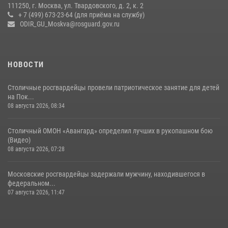
18 июля 2026, 08:00
8
1
111250, г. Москва, ул. Твардовского, д. 2, к. 2
+ 7 (499) 673-23-64 (для приёма на службу)
Росгвардецы проверили места массового пребывания молодежи в
ODIR_GU_Moskva@rosguard.gov.ru
районе Китай-города (видео)
30 июля 2026, 14:00
1
НОВОСТИ
Столичные росгвардейцы провели патриотическое занятие для детей
на Пок...
08 августа 2026, 08:34
Столичный ОМОН «Авангард» определил лучших в рукопашном бою
(Видео)
08 августа 2026, 07:28
Московские росгвардейцы задержали мужчину, находившегося в
федеральном...
07 августа 2026, 11:47