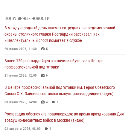
пьяный дебош в баре (видео)
06 августа 2026, 11:20
1
ПОПУЛЯРНЫЕ НОВОСТИ
Охрану общественного порядка и безопасность на футбольном
В международный день шахмат сотрудник вневедомственной
матче в Москве обеспечила Росгвардия (видео)
охраны столичного главка Росгвардии рассказал, как
06 августа 2026, 08:30
1
интеллектуальный спорт помогает в службе
Столичные росгвардейцы задержали мужчину, устроившего дебош
20 июля 2026, 11:30
5
в букмекерской конторе (Видео)
Более 120 росгвардейцев закончили обучение в Центре
05 августа 2026, 12:39
1
профессиональной подготовки
Московские росгвардейцы обеспечили безопасность проведения
21 июля 2026, 12:00
6
футбольного матча Кубка России (Видео)
В Центре профессиональной подготовки им. Героя Советского
05 августа 2026, 12:35
1
Союза С.Х. Зайцева состоялся выпуск росгвардейцев (видео)
Делегация МВД Республики Беларусь ознакомилась с передовыми
09 июля 2026, 14:00
4
1
методами работы Росгвардии в Москве (видео)
Росгвардия обеспечила правопорядок во время празднования Дня
04 августа 2026, 18:16
5
1
воздушно-десантных войск в Москве (видео)
03 августа 2026, 08:00
1