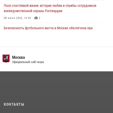
Пазл счастливой жизни: история любви и службы сотрудников
вневедомственной охраны Росгвардии
08 июля 2026, 14:30
2
Безопасность футбольного матча в Москве обеспечена при
содействии Росгвардии (видео)
15 июля 2026, 08:00
1
Росгвардия обеспечила безопасность массовых мероприятий в
Москве (видео)
Москва
Официальный сайт мэра
27 июля 2026, 08:00
1
В спецподразделении столичного главка Росгвардии завершился
чемпионат по самбо (виео)
15 июля 2026, 14:00
8
1
Центр профессиональной подготовки сотрудников
вневедомственной охраны столичного главка Росгвардии отмечает
КОНТАКТЫ
своё 32-летие (видео)