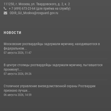
15 июля 2026, 14:00
8
1
111250, г. Москва, ул. Твардовского, д. 2, к. 2
+ 7 (499) 673-23-64 (для приёма на службу)
Центр профессиональной подготовки сотрудников
ODIR_GU_Moskva@rosguard.gov.ru
вневедомственной охраны столичного главка Росгвардии отмечает
своё 32-летие (видео)
18 июля 2026, 08:00
8
1
НОВОСТИ
Московские росгвардейцы задержали мужчину, находившегося в
федеральном...
07 августа 2026, 11:47
В центре столицы росгвардейцы задержали мужчину, пытавшегося
проникнут...
07 августа 2026, 09:26
Столичное управление вневедомственной охраны Росгвардии
признано лучши...
06 августа 2026, 14:59