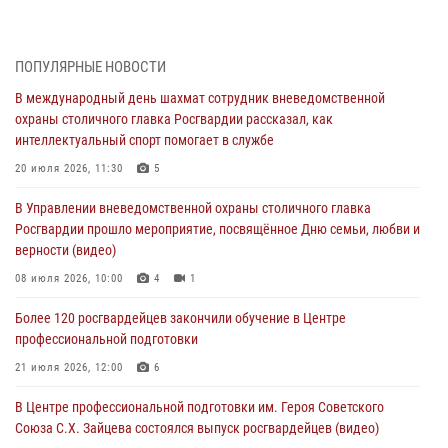
в букмекерской конторе (Видео)
05 августа 2026, 12:39
1
ПОПУЛЯРНЫЕ НОВОСТИ
Московские росгвардейцы обеспечили безопасность проведения
В международный день шахмат сотрудник вневедомственной
футбольного матча Кубка России (Видео)
охраны столичного главка Росгвардии рассказал, как
05 августа 2026, 12:35
1
интеллектуальный спорт помогает в службе
Делегация МВД Республики Беларусь ознакомилась с передовыми
20 июля 2026, 11:30
5
методами работы Росгвардии в Москве (видео)
В Управлении вневедомственной охраны столичного главка
04 августа 2026, 18:16
5
1
Росгвардии прошло мероприятие, посвящённое Дню семьи, любви и
верности (видео)
В столичном главке Росгвардии завершился чемпионат по самбо и
боевому самбо. (видео)
08 июля 2026, 10:00
4
1
04 августа 2026, 14:00
7
1
Более 120 росгвардейцев закончили обучение в Центре
профессиональной подготовки
Офицер Росгвардии стал гостем прямого эфира на «Радио Москвы»
и рассказал о работе дежурных частей
21 июля 2026, 12:00
6
04 августа 2026, 12:28
В Центре профессиональной подготовки им. Героя Советского
Союза С.Х. Зайцева состоялся выпуск росгвардейцев (видео)