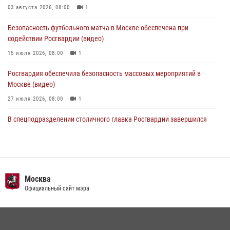
Охрану общественного порядка и безопасность на футбольном
03 августа 2026, 08:00
1
матче в Москве обеспечила Росгвардия (видео)
Безопасность футбольного матча в Москве обеспечена при
06 августа 2026, 08:30
1
содействии Росгвардии (видео)
15 июля 2026, 08:00
1
Росгвардия обеспечила безопасность массовых мероприятий в
Москве (видео)
27 июля 2026, 08:00
1
В спецподразделении столичного главка Росгвардии завершился
чемпионат по самбо (виео)
15 июля 2026, 14:00
8
1
Росгвардецы проверили места массового пребывания молодежи в
районе Китай-города (видео)
Москва
Официальный сайт мэра
30 июля 2026, 14:00
1
Центр профессиональной подготовки сотрудников
вневедомственной охраны столичного главка Росгвардии отмечает