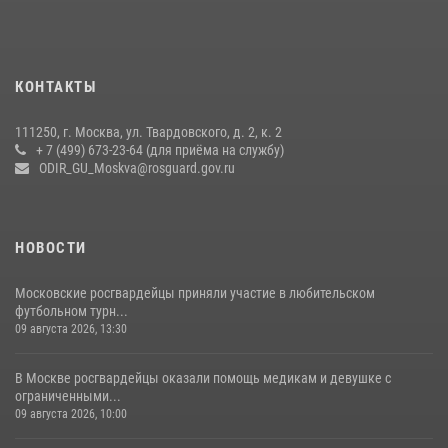
своё 32-летие (видео)
18 июля 2026, 08:00
8
1
Охрану общественного порядка и безопасность на футбольном
КОНТАКТЫ
матче в Москве обеспечила Росгвардия (видео)
06 августа 2026, 08:30
1
111250, г. Москва, ул. Твардовского, д. 2, к. 2
+ 7 (499) 673-23-64 (для приёма на службу)
Центральный округ Росгвардии отмечает 105-летие
ODIR_GU_Moskva@rosguard.gov.ru
15 июля 2026, 09:00
НОВОСТИ
Московские росгвардейцы приняли участие в любительском
футбольном турн...
09 августа 2026, 13:30
В Москве росгвардейцы оказали помощь медикам и девушке с
ограниченными...
09 августа 2026, 10:00