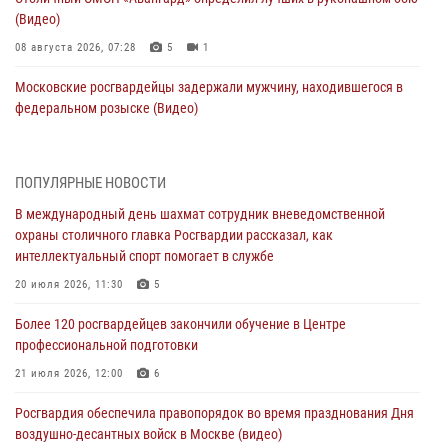
(Видео)
08 августа 2026, 07:28
5
1
Московские росгвардейцы задержали мужчину, находившегося в
федеральном розыске (Видео)
07 августа 2026, 11:47
1
В центре столицы росгвардейцы задержали мужчину, пытавшегося
ПОПУЛЯРНЫЕ НОВОСТИ
проникнуть на охраняемый объект через крышу (Видео)
В международный день шахмат сотрудник вневедомственной
07 августа 2026, 09:26
1
охраны столичного главка Росгвардии рассказал, как
интеллектуальный спорт помогает в службе
Столичное управление вневедомственной охраны Росгвардии
признано лучшим по итогам полугодия на всероссийском
20 июля 2026, 11:30
5
совещании в Нижнем Новгороде (видео)
Более 120 росгвардейцев закончили обучение в Центре
06 августа 2026, 14:59
10
1
профессиональной подготовки
Столичные росгвардейцы задержали троих мужчин, устроивших
21 июля 2026, 12:00
6
пьяный дебош в баре (видео)
Росгвардия обеспечила правопорядок во время празднования Дня
06 августа 2026, 11:20
1
воздушно-десантных войск в Москве (видео)