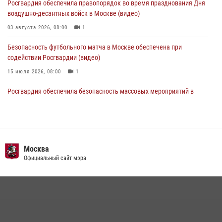
Росгвардия обеспечила правопорядок во время празднования Дня
04 августа 2026, 18:16
5
1
воздушно-десантных войск в Москве (видео)
03 августа 2026, 08:00
1
Безопасность футбольного матча в Москве обеспечена при
содействии Росгвардии (видео)
15 июля 2026, 08:00
1
Росгвардия обеспечила безопасность массовых мероприятий в
Москве (видео)
27 июля 2026, 08:00
1
В спецподразделении столичного главка Росгвардии завершился
чемпионат по самбо (виео)
Москва
Официальный сайт мэра
15 июля 2026, 14:00
8
1
Росгвардецы проверили места массового пребывания молодежи в
районе Китай-города (видео)
30 июля 2026, 14:00
1