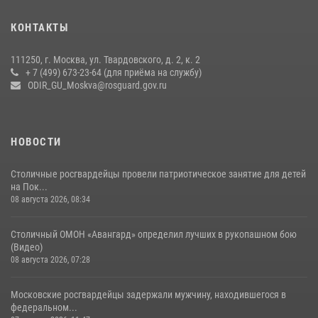
Центр профессиональной подготовки сотрудников
вневедомственной охраны столичного главка Росгвардии отмечает
КОНТАКТЫ
своё 32-летие (видео)
18 июля 2026, 08:00
8
1
111250, г. Москва, ул. Твардовского, д. 2, к. 2
+ 7 (499) 673-23-64 (для приёма на службу)
Охрану общественного порядка и безопасность на футбольном
ODIR_GU_Moskva@rosguard.gov.ru
матче в Москве обеспечила Росгвардия (видео)
06 августа 2026, 08:30
1
НОВОСТИ
Столичные росгвардейцы провели патриотическое занятие для детей
на Пок...
08 августа 2026, 08:34
Столичный ОМОН «Авангард» определил лучших в рукопашном бою
(Видео)
08 августа 2026, 07:28
Московские росгвардейцы задержали мужчину, находившегося в
федеральном...