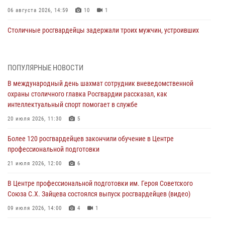
06 августа 2026, 14:59
10
1
Столичные росгвардейцы задержали троих мужчин, устроивших
пьяный дебош в баре (видео)
06 августа 2026, 11:20
1
ПОПУЛЯРНЫЕ НОВОСТИ
Охрану общественного порядка и безопасность на футбольном
В международный день шахмат сотрудник вневедомственной
матче в Москве обеспечила Росгвардия (видео)
охраны столичного главка Росгвардии рассказал, как
06 августа 2026, 08:30
1
интеллектуальный спорт помогает в службе
Столичные росгвардейцы задержали мужчину, устроившего дебош
20 июля 2026, 11:30
5
в букмекерской конторе (Видео)
Более 120 росгвардейцев закончили обучение в Центре
05 августа 2026, 12:39
1
профессиональной подготовки
Московские росгвардейцы обеспечили безопасность проведения
21 июля 2026, 12:00
6
футбольного матча Кубка России (Видео)
В Центре профессиональной подготовки им. Героя Советского
05 августа 2026, 12:35
1
Союза С.Х. Зайцева состоялся выпуск росгвардейцев (видео)
Делегация МВД Республики Беларусь ознакомилась с передовыми
09 июля 2026, 14:00
4
1
методами работы Росгвардии в Москве (видео)