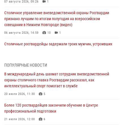
07 августа 2026, 09:26
1
Столичное управление вневедомственной охраны Росгвардии
признано лучшим по итогам полугодия на всероссийском
совещании в Нижнем Новгороде (видео)
06 августа 2026, 14:59
10
1
Столичные росгвардейцы задержали троих мужчин, устроивших
пьяный дебош в баре (видео)
06 августа 2026, 11:20
1
ПОПУЛЯРНЫЕ НОВОСТИ
Охрану общественного порядка и безопасность на футбольном
В международный день шахмат сотрудник вневедомственной
матче в Москве обеспечила Росгвардия (видео)
охраны столичного главка Росгвардии рассказал, как
06 августа 2026, 08:30
1
интеллектуальный спорт помогает в службе
Столичные росгвардейцы задержали мужчину, устроившего дебош
20 июля 2026, 11:30
5
в букмекерской конторе (Видео)
Более 120 росгвардейцев закончили обучение в Центре
05 августа 2026, 12:39
1
профессиональной подготовки
Московские росгвардейцы обеспечили безопасность проведения
21 июля 2026, 12:00
6
футбольного матча Кубка России (Видео)