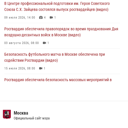
В Центре профессиональной подготовки им. Героя Советского
05 августа 2026, 12:35
1
Союза С.Х. Зайцева состоялся выпуск росгвардейцев (видео)
Делегация МВД Республики Беларусь ознакомилась с передовыми
09 июля 2026, 14:00
4
1
методами работы Росгвардии в Москве (видео)
Росгвардия обеспечила правопорядок во время празднования Дня
04 августа 2026, 18:16
5
1
воздушно-десантных войск в Москве (видео)
03 августа 2026, 08:00
1
Безопасность футбольного матча в Москве обеспечена при
содействии Росгвардии (видео)
15 июля 2026, 08:00
1
Росгвардия обеспечила безопасность массовых мероприятий в
Москве (видео)
27 июля 2026, 08:00
1
В спецподразделении столичного главка Росгвардии завершился
чемпионат по самбо (виео)
Москва
Официальный сайт мэра
15 июля 2026, 14:00
8
1