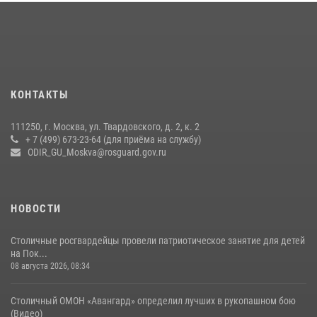
Центр профессиональной подготовки сотрудников
вневедомственной охраны столичного главка Росгвардии отмечает
своё 32-летие (видео)
18 июля 2026, 08:00
8
1
Охрану общественного порядка и безопасность на футбольном
КОНТАКТЫ
матче в Москве обеспечила Росгвардия (видео)
06 августа 2026, 08:30
1
111250, г. Москва, ул. Твардовского, д. 2, к. 2
+ 7 (499) 673-23-64 (для приёма на службу)
Росгвардецы проверили места массового пребывания молодежи в
ODIR_GU_Moskva@rosguard.gov.ru
районе Китай-города (видео)
30 июля 2026, 14:00
1
НОВОСТИ
Столичные росгвардейцы провели патриотическое занятие для детей
на Пок...
08 августа 2026, 08:34
Столичный ОМОН «Авангард» определил лучших в рукопашном бою
(Видео)