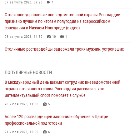
07 августа 2026, 09:26
1
Столичное управление вневедомственной охраны Росгвардии
признано лучшим по итогам полугодия на всероссийском
совещании в Нижнем Новгороде (видео)
06 августа 2026, 14:59
10
1
Столичные росгвардейцы задержали троих мужчин, устроивших
пьяный дебош в баре (видео)
06 августа 2026, 11:20
1
ПОПУЛЯРНЫЕ НОВОСТИ
Охрану общественного порядка и безопасность на футбольном
В международный день шахмат сотрудник вневедомственной
матче в Москве обеспечила Росгвардия (видео)
охраны столичного главка Росгвардии рассказал, как
06 августа 2026, 08:30
1
интеллектуальный спорт помогает в службе
Столичные росгвардейцы задержали мужчину, устроившего дебош
20 июля 2026, 11:30
5
в букмекерской конторе (Видео)
Более 120 росгвардейцев закончили обучение в Центре
05 августа 2026, 12:39
1
профессиональной подготовки
Московские росгвардейцы обеспечили безопасность проведения
21 июля 2026, 12:00
6
футбольного матча Кубка России (Видео)