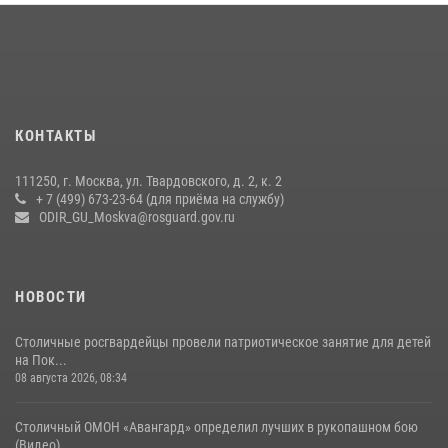
В спецподразделении столичного главка Росгвардии завершился
чемпионат по самбо (виео)
15 июля 2026, 14:00
8
1
Центр профессиональной подготовки сотрудников
вневедомственной охраны столичного главка Росгвардии отмечает
КОНТАКТЫ
своё 32-летие (видео)
18 июля 2026, 08:00
8
1
111250, г. Москва, ул. Твардовского, д. 2, к. 2
+ 7 (499) 673-23-64 (для приёма на службу)
Росгвардецы проверили места массового пребывания молодежи в
ODIR_GU_Moskva@rosguard.gov.ru
районе Китай-города (видео)
30 июля 2026, 14:00
1
НОВОСТИ
Столичные росгвардейцы провели патриотическое занятие для детей
на Пок...
08 августа 2026, 08:34
Столичный ОМОН «Авангард» определил лучших в рукопашном бою
(Видео)