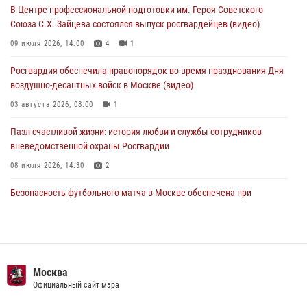
В Центре профессиональной подготовки им. Героя Советского
05 августа 2026, 12:35
1
Союза С.Х. Зайцева состоялся выпуск росгвардейцев (видео)
Делегация МВД Республики Беларусь ознакомилась с передовыми
09 июля 2026, 14:00
4
1
методами работы Росгвардии в Москве (видео)
Росгвардия обеспечила правопорядок во время празднования Дня
04 августа 2026, 18:16
5
1
воздушно-десантных войск в Москве (видео)
03 августа 2026, 08:00
1
Пазл счастливой жизни: история любви и службы сотрудников
вневедомственной охраны Росгвардии
08 июля 2026, 14:30
2
Безопасность футбольного матча в Москве обеспечена при
содействии Росгвардии (видео)
15 июля 2026, 08:00
1
Росгвардия обеспечила безопасность массовых мероприятий в
Москве (видео)
Москва
Официальный сайт мэра
27 июля 2026, 08:00
1