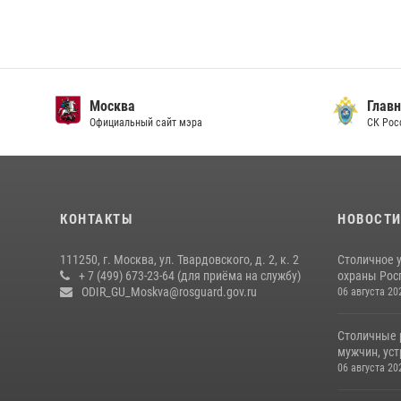
Москва
Главн
Официальный сайт мэра
СК Рос
КОНТАКТЫ
НОВОСТ
111250, г. Москва, ул. Твардовского, д. 2, к. 2
Столичное 
+ 7 (499) 673-23-64 (для приёма на службу)
охраны Рос
ODIR_GU_Moskva@rosguard.gov.ru
06 августа 20
Столичные 
мужчин, ус
06 августа 20