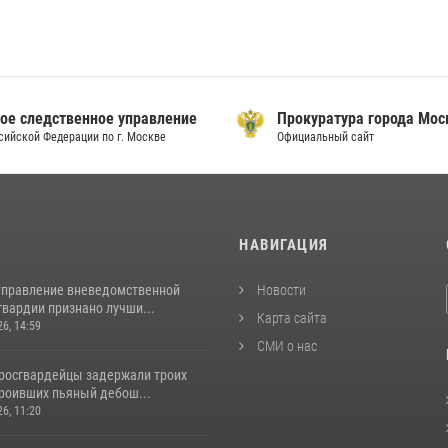
ое следственное управление
Прокуратура города Мо
сийской Федерации по г. Москве
Официальный сайт
И
НАВИГАЦИЯ
управление вневедомственной
Новости
гвардии признано лучши...
Карта сайта
26, 14:59
СМИ о нас
росгвардейцы задержали троих
троивших пьяный дебош...
26, 11:20