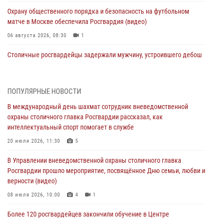
Охрану общественного порядка и безопасность на футбольном
матче в Москве обеспечила Росгвардия (видео)
06 августа 2026, 08:30
1
Столичные росгвардейцы задержали мужчину, устроившего дебош
в букмекерской конторе (Видео)
05 августа 2026, 12:39
1
ПОПУЛЯРНЫЕ НОВОСТИ
Московские росгвардейцы обеспечили безопасность проведения
В международный день шахмат сотрудник вневедомственной
футбольного матча Кубка России (Видео)
охраны столичного главка Росгвардии рассказал, как
05 августа 2026, 12:35
1
интеллектуальный спорт помогает в службе
Делегация МВД Республики Беларусь ознакомилась с передовыми
20 июля 2026, 11:30
5
методами работы Росгвардии в Москве (видео)
В Управлении вневедомственной охраны столичного главка
04 августа 2026, 18:16
5
1
Росгвардии прошло мероприятие, посвящённое Дню семьи, любви и
верности (видео)
В столичном главке Росгвардии завершился чемпионат по самбо и
боевому самбо. (видео)
08 июля 2026, 10:00
4
1
04 августа 2026, 14:00
7
1
Более 120 росгвардейцев закончили обучение в Центре