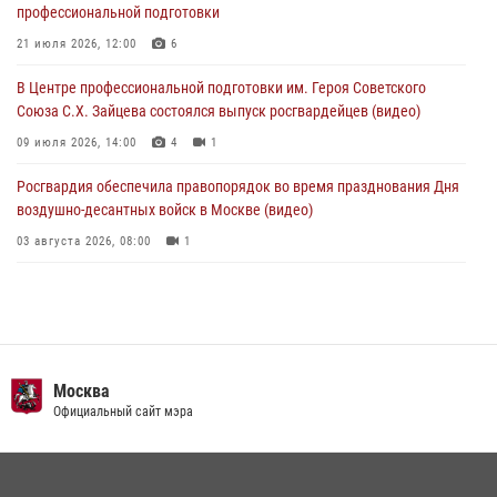
профессиональной подготовки
Офицер Росгвардии стал гостем прямого эфира на «Радио Москвы»
и рассказал о работе дежурных частей
21 июля 2026, 12:00
6
04 августа 2026, 12:28
В Центре профессиональной подготовки им. Героя Советского
Союза С.Х. Зайцева состоялся выпуск росгвардейцев (видео)
09 июля 2026, 14:00
4
1
Росгвардия обеспечила правопорядок во время празднования Дня
воздушно-десантных войск в Москве (видео)
03 августа 2026, 08:00
1
Пазл счастливой жизни: история любви и службы сотрудников
вневедомственной охраны Росгвардии
08 июля 2026, 14:30
2
Безопасность футбольного матча в Москве обеспечена при
Москва
содействии Росгвардии (видео)
Официальный сайт мэра
15 июля 2026, 08:00
1
Росгвардия обеспечила безопасность массовых мероприятий в