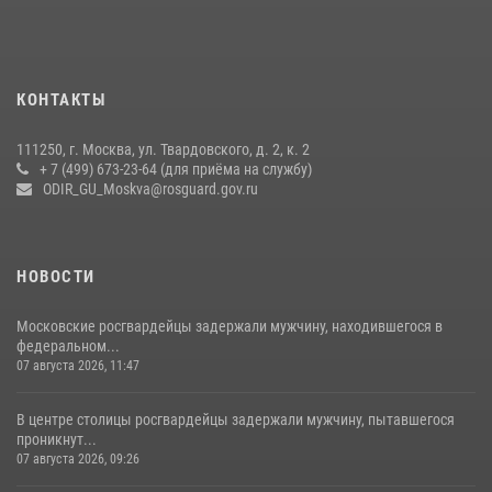
Москве (видео)
27 июля 2026, 08:00
1
В спецподразделении столичного главка Росгвардии завершился
КОНТАКТЫ
чемпионат по самбо (виео)
15 июля 2026, 14:00
8
1
111250, г. Москва, ул. Твардовского, д. 2, к. 2
+ 7 (499) 673-23-64 (для приёма на службу)
Центр профессиональной подготовки сотрудников
ODIR_GU_Moskva@rosguard.gov.ru
вневедомственной охраны столичного главка Росгвардии отмечает
своё 32-летие (видео)
18 июля 2026, 08:00
8
1
НОВОСТИ
Московские росгвардейцы задержали мужчину, находившегося в
федеральном...
07 августа 2026, 11:47
В центре столицы росгвардейцы задержали мужчину, пытавшегося
проникнут...
07 августа 2026, 09:26