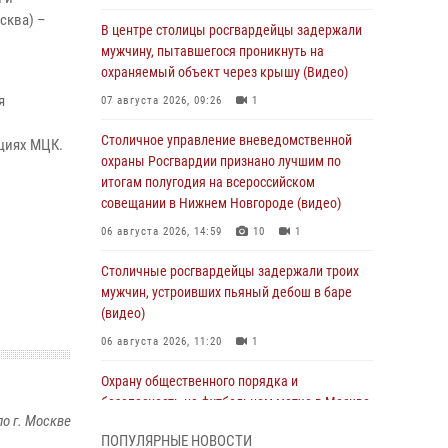
сква) –
В центре столицы росгвардейцы задержали
мужчину, пытавшегося проникнуть на
охраняемый объект через крышу (Видео)
я
07 августа 2026, 09:26
1
Столичное управление вневедомственной
циях МЦК.
охраны Росгвардии признано лучшим по
итогам полугодия на всероссийском
совещании в Нижнем Новгороде (видео)
06 августа 2026, 14:59
10
1
Столичные росгвардейцы задержали троих
мужчин, устроивших пьяный дебош в баре
(видео)
06 августа 2026, 11:20
1
Охрану общественного порядка и
безопасность на футбольном матче в Москве
о г. Москве
обеспечила Росгвардия (видео)
ПОПУЛЯРНЫЕ НОВОСТИ