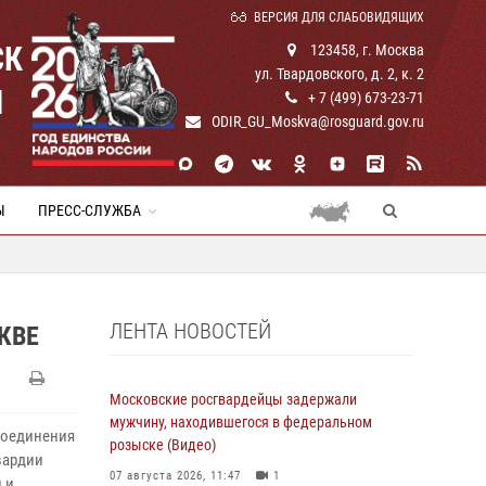
ВЕРСИЯ ДЛЯ СЛАБОВИДЯЩИХ
СК
123458, г. Москва
ул. Твардовского, д. 2, к. 2
И
+ 7 (499) 673-23-71
ODIR_GU_Moskva@rosguard.gov.ru
Ы
ПРЕСС-СЛУЖБА
ЛЕНТА НОВОСТЕЙ
КВЕ
Московские росгвардейцы задержали
мужчину, находившегося в федеральном
соединения
розыске (Видео)
вардии
07 августа 2026, 11:47
1
 и