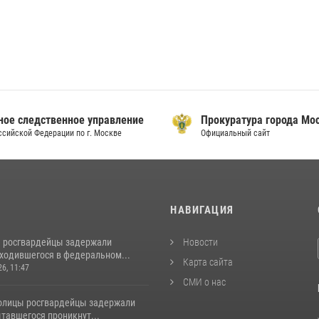
ое следственное управление
Прокуратура города Мо
сийской Федерации по г. Москве
Официальный сайт
И
НАВИГАЦИЯ
 росгвардейцы задержали
Новости
аходившегося в федеральном...
Карта сайта
26, 11:47
СМИ о нас
толицы росгвардейцы задержали
тавшегося проникнут...