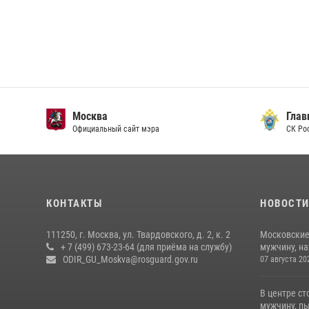
Москва
Главн
Официальный сайт мэра
СК Рос
КОНТАКТЫ
НОВОСТ
111250, г. Москва, ул. Твардовского, д. 2, к. 2
Московские
+ 7 (499) 673-23-64 (для приёма на службу)
мужчину, н
ODIR_GU_Moskva@rosguard.gov.ru
07 августа 20
В центре с
мужчину, пы