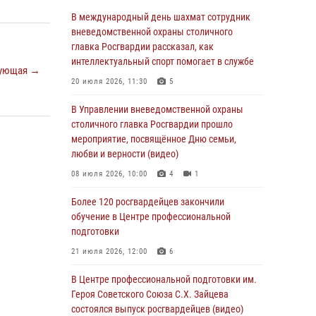
06 августа 2026, 08:30
1
В международный день шахмат сотрудник
Столичные росгвардейцы задержали
вневедомственной охраны столичного
мужчину, устроившего дебош в букмекерской
главка Росгвардии рассказал, как
конторе (Видео)
интеллектуальный спорт помогает в службе
ующая →
05 августа 2026, 12:39
1
20 июля 2026, 11:30
5
Московские росгвардейцы обеспечили
В Управлении вневедомственной охраны
безопасность проведения футбольного матча
столичного главка Росгвардии прошло
Кубка России (Видео)
мероприятие, посвящённое Дню семьи,
любви и верности (видео)
05 августа 2026, 12:35
1
08 июля 2026, 10:00
4
1
Делегация МВД Республики Беларусь
ознакомилась с передовыми методами
Более 120 росгвардейцев закончили
работы Росгвардии в Москве (видео)
обучение в Центре профессиональной
подготовки
04 августа 2026, 18:16
5
1
21 июля 2026, 12:00
6
В столичном главке Росгвардии завершился
чемпионат по самбо и боевому самбо.
В Центре профессиональной подготовки им.
(видео)
Героя Советского Союза С.Х. Зайцева
состоялся выпуск росгвардейцев (видео)
04 августа 2026, 14:00
7
1