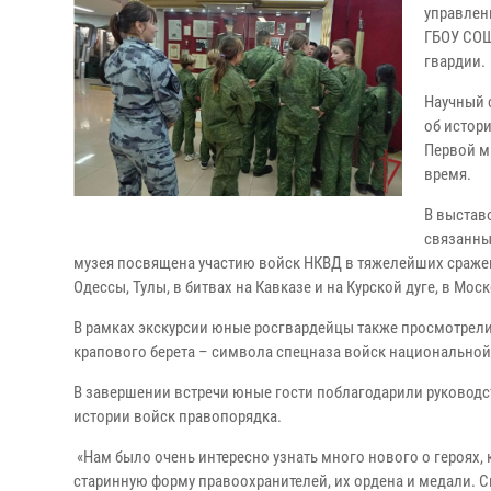
управлен
ГБОУ СОШ
гвардии.
Научный 
об истор
Первой м
время.
В выстав
связанны
музея посвящена участию войск НКВД в тяжелейших сражени
Одессы, Тулы, в битвах на Кавказе и на Курской дуге, в Мо
В рамках экскурсии юные росгвардейцы также просмотре
крапового берета – символа спецназа войск национальной
В завершении встречи юные гости поблагодарили руководс
истории войск правопорядка.
«Нам было очень интересно узнать много нового о героях
старинную форму правоохранителей, их ордена и медали. 