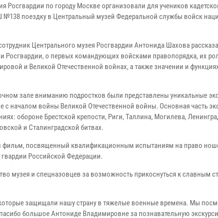
ия Росгвардии по городу Москве организовали для учеников кадетско
 №138 поездку в Центральный музей Федеральной службы войск нац
сотрудник Центрального музея Росгвардии Антонида Шахова рассказа
ии Росгвардии, о первых командующих войсками правопорядка, их ро
ировой и Великой Отечественной войнах, а также значении и функция
очном зале вниманию подростков были представлены уникальные эк
е с началом войны Великой Отечественной войны. Основная часть э
ях: обороне Брестской крепости, Риги, Таллина, Могилева, Ленинград
сковской и Сталинградской битвах.
ли фильм, посвященный квалификационным испытаниям на право нош
 гвардии Российской Федерации.
тво музея и спецназовцев за возможность прикоснуться к славным с
, которые защищали нашу страну в тяжелые военные времена. Мы посм
Спасибо большое Антониде Владимировне за познавательную экскурси