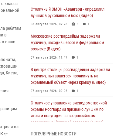
го класса
Столичный ОМОН «Авангард» определил
иональной
лучших в рукопашном бою (Видео)
08 августа 2026, 07:28
5
1
ла ребятам
ли в
Московские росгвардейцы задержали
х в наше
мужчину, находившегося в федеральном
розыске (Видео)
07 августа 2026, 11:47
1
спонаты,
кспозиции
В центре столицы росгвардейцы задержали
а, Киева,
мужчину, пытавшегося проникнуть на
охраняемый объект через крышу (Видео)
ения
07 августа 2026, 09:26
1
Столичное управление вневедомственной
траницам
охраны Росгвардии признано лучшим по
итогам полугодия на всероссийском
совещании в Нижнем Новгороде (видео)
отрели на
06 августа 2026, 14:59
10
1
ю»,-
ПОПУЛЯРНЫЕ НОВОСТИ