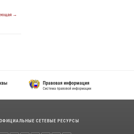
В спецподразделении столичного главка
ующая →
Росгвардии завершился чемпионат по самбо
(виео)
15 июля 2026, 14:00
8
1
Центр профессиональной подготовки
сотрудников вневедомственной охраны
столичного главка Росгвардии отмечает своё
32-летие (видео)
18 июля 2026, 08:00
8
1
сквы
Правовая информация
Система правовой информации
ОФИЦИАЛЬНЫЕ СЕТЕВЫЕ РЕСУРСЫ