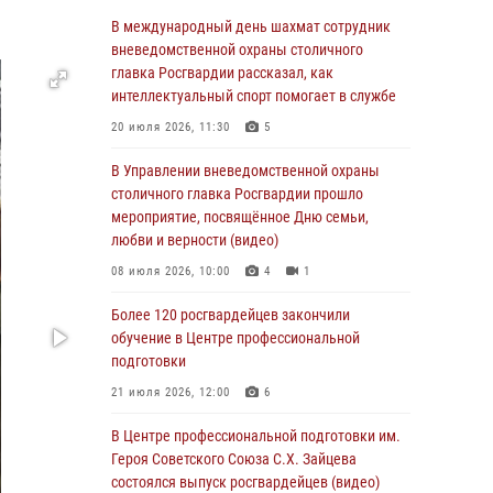
Столичные росгвардейцы задержали троих
В международный день шахмат сотрудник
мужчин, устроивших пьяный дебош в баре
вневедомственной охраны столичного
(видео)
главка Росгвардии рассказал, как
интеллектуальный спорт помогает в службе
06 августа 2026, 11:20
1
20 июля 2026, 11:30
5
Охрану общественного порядка и
безопасность на футбольном матче в Москве
В Управлении вневедомственной охраны
обеспечила Росгвардия (видео)
столичного главка Росгвардии прошло
мероприятие, посвящённое Дню семьи,
06 августа 2026, 08:30
1
любви и верности (видео)
Столичные росгвардейцы задержали
08 июля 2026, 10:00
4
1
мужчину, устроившего дебош в букмекерской
конторе (Видео)
Более 120 росгвардейцев закончили
обучение в Центре профессиональной
05 августа 2026, 12:39
1
подготовки
Московские росгвардейцы обеспечили
21 июля 2026, 12:00
6
безопасность проведения футбольного матча
Кубка России (Видео)
В Центре профессиональной подготовки им.
Героя Советского Союза С.Х. Зайцева
05 августа 2026, 12:35
1
состоялся выпуск росгвардейцев (видео)