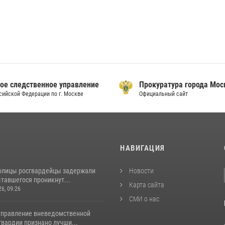
ое следственное управление
Прокуратура города Мо
сийской Федерации по г. Москве
Официальный сайт
И
НАВИГАЦИЯ
толицы росгвардейцы задержали
Новости
тавшегося проникнут...
Карта сайта
26, 09:26
СМИ о нас
управление вневедомственной
гвардии признано лучши...