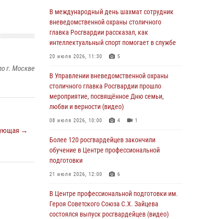
05 августа 2026, 12:39
1
В международный день шахмат сотрудник
Московские росгвардейцы обеспечили
вневедомственной охраны столичного
безопасность проведения футбольного матча
главка Росгвардии рассказал, как
Кубка России (Видео)
интеллектуальный спорт помогает в службе
05 августа 2026, 12:35
1
20 июля 2026, 11:30
5
о г. Москве
Делегация МВД Республики Беларусь
В Управлении вневедомственной охраны
ознакомилась с передовыми методами
столичного главка Росгвардии прошло
работы Росгвардии в Москве (видео)
мероприятие, посвящённое Дню семьи,
любви и верности (видео)
04 августа 2026, 18:16
5
1
08 июля 2026, 10:00
4
1
В столичном главке Росгвардии завершился
ующая →
чемпионат по самбо и боевому самбо.
Более 120 росгвардейцев закончили
(видео)
обучение в Центре профессиональной
подготовки
04 августа 2026, 14:00
7
1
21 июля 2026, 12:00
6
Офицер Росгвардии стал гостем прямого
эфира на «Радио Москвы» и рассказал о
В Центре профессиональной подготовки им.
работе дежурных частей
Героя Советского Союза С.Х. Зайцева
состоялся выпуск росгвардейцев (видео)
04 августа 2026, 12:28