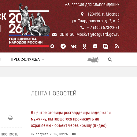
ВЕРСИЯ ДЛЯ СЛАБОВИДЯЩИХ
СК
123458, г. Москва
ул. Твардовского, д. 2, к. 2
И
+ 7 (499) 673-23-71
ODIR_GU_Moskva@rosguard.gov.ru
Ы
ПРЕСС-СЛУЖБА
ЛЕНТА НОВОСТЕЙ
В центре столицы росгвардейцы задержали
мужчину, пытавшегося проникнуть на
охраняемый объект через крышу (Видео)
опасность
07 августа 2026, 09:26
1