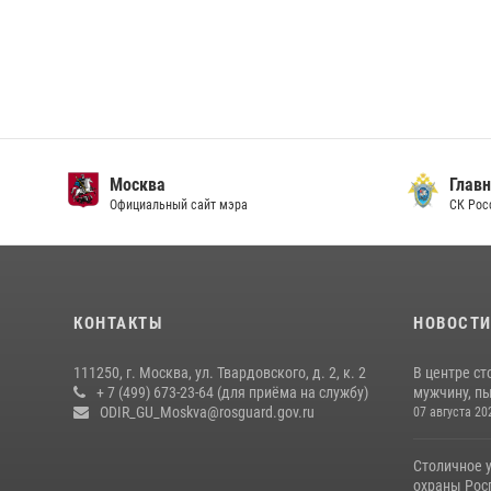
Москва
Главн
Официальный сайт мэра
СК Рос
КОНТАКТЫ
НОВОСТ
111250, г. Москва, ул. Твардовского, д. 2, к. 2
В центре с
+ 7 (499) 673-23-64 (для приёма на службу)
мужчину, пы
ODIR_GU_Moskva@rosguard.gov.ru
07 августа 20
Столичное 
охраны Рос