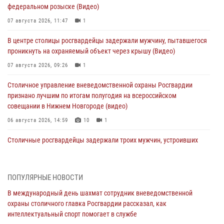
федеральном розыске (Видео)
07 августа 2026, 11:47
1
В центре столицы росгвардейцы задержали мужчину, пытавшегося
проникнуть на охраняемый объект через крышу (Видео)
07 августа 2026, 09:26
1
Столичное управление вневедомственной охраны Росгвардии
признано лучшим по итогам полугодия на всероссийском
совещании в Нижнем Новгороде (видео)
06 августа 2026, 14:59
10
1
Столичные росгвардейцы задержали троих мужчин, устроивших
пьяный дебош в баре (видео)
06 августа 2026, 11:20
1
ПОПУЛЯРНЫЕ НОВОСТИ
Охрану общественного порядка и безопасность на футбольном
В международный день шахмат сотрудник вневедомственной
матче в Москве обеспечила Росгвардия (видео)
охраны столичного главка Росгвардии рассказал, как
06 августа 2026, 08:30
1
интеллектуальный спорт помогает в службе