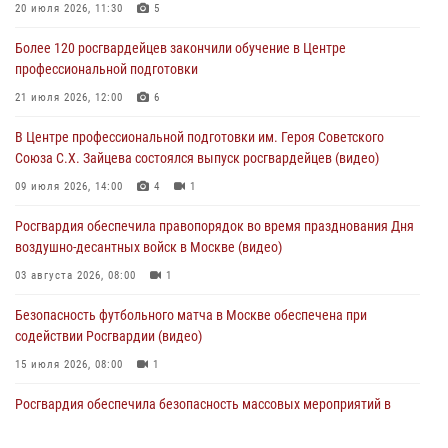
Столичные росгвардейцы задержали мужчину, устроившего дебош
20 июля 2026, 11:30
5
в букмекерской конторе (Видео)
Более 120 росгвардейцев закончили обучение в Центре
05 августа 2026, 12:39
1
профессиональной подготовки
Московские росгвардейцы обеспечили безопасность проведения
21 июля 2026, 12:00
6
футбольного матча Кубка России (Видео)
В Центре профессиональной подготовки им. Героя Советского
05 августа 2026, 12:35
1
Союза С.Х. Зайцева состоялся выпуск росгвардейцев (видео)
Делегация МВД Республики Беларусь ознакомилась с передовыми
09 июля 2026, 14:00
4
1
методами работы Росгвардии в Москве (видео)
Росгвардия обеспечила правопорядок во время празднования Дня
04 августа 2026, 18:16
5
1
воздушно-десантных войск в Москве (видео)
03 августа 2026, 08:00
1
Безопасность футбольного матча в Москве обеспечена при
содействии Росгвардии (видео)
15 июля 2026, 08:00
1
Росгвардия обеспечила безопасность массовых мероприятий в
Москве (видео)