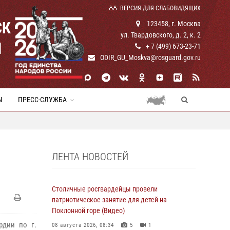
ВЕРСИЯ ДЛЯ СЛАБОВИДЯЩИХ
СК
123458, г. Москва
ул. Твардовского, д. 2, к. 2
И
+ 7 (499) 673-23-71
ODIR_GU_Moskva@rosguard.gov.ru
Ы
ПРЕСС-СЛУЖБА
ЛЕНТА НОВОСТЕЙ
Столичные росгвардейцы провели
патриотическое занятие для детей на
Поклонной горе (Видео)
рдии по г.
08 августа 2026, 08:34
5
1