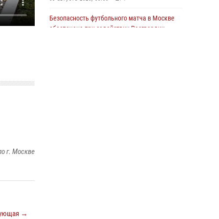
Делегация МВД Республики Беларусь
ознакомилась с передовыми методами
Безопасность футбольного матча в Москве
работы Росгвардии в Москве (видео)
обеспечена при содействии Росгвардии
(видео)
04 августа 2026, 18:16
5
1
15 июля 2026, 08:00
1
Росгвардия обеспечила безопасность
массовых мероприятий в Москве (видео)
27 июля 2026, 08:00
1
В спецподразделении столичного главка
Росгвардии завершился чемпионат по самбо
(виео)
15 июля 2026, 14:00
8
1
о г. Москве
Центр профессиональной подготовки
сотрудников вневедомственной охраны
столичного главка Росгвардии отмечает своё
32-летие (видео)
ующая →
18 июля 2026, 08:00
8
1