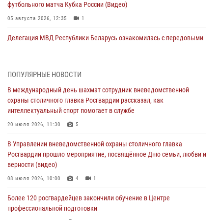
футбольного матча Кубка России (Видео)
05 августа 2026, 12:35
1
Делегация МВД Республики Беларусь ознакомилась с передовыми
методами работы Росгвардии в Москве (видео)
04 августа 2026, 18:16
5
1
ПОПУЛЯРНЫЕ НОВОСТИ
В столичном главке Росгвардии завершился чемпионат по самбо и
В международный день шахмат сотрудник вневедомственной
боевому самбо. (видео)
охраны столичного главка Росгвардии рассказал, как
04 августа 2026, 14:00
7
1
интеллектуальный спорт помогает в службе
Офицер Росгвардии стал гостем прямого эфира на «Радио Москвы»
20 июля 2026, 11:30
5
и рассказал о работе дежурных частей
В Управлении вневедомственной охраны столичного главка
04 августа 2026, 12:28
Росгвардии прошло мероприятие, посвящённое Дню семьи, любви и
верности (видео)
В Москве росгвардейцы задержали подозреваемого в нападении
на охранника торгового центра (видео)
08 июля 2026, 10:00
4
1
04 августа 2026, 08:26
1
Более 120 росгвардейцев закончили обучение в Центре
профессиональной подготовки
В Главном управлении Росгвардии по городу Москве подвели итоги