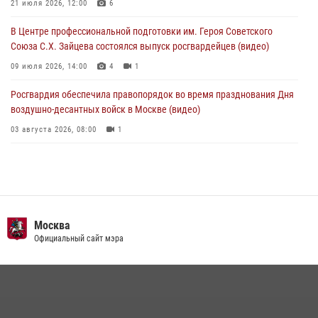
работы подразделений за прошедший месяц
21 июля 2026, 12:00
6
03 августа 2026, 13:00
В Центре профессиональной подготовки им. Героя Советского
Союза С.Х. Зайцева состоялся выпуск росгвардейцев (видео)
09 июля 2026, 14:00
4
1
Росгвардия обеспечила правопорядок во время празднования Дня
воздушно-десантных войск в Москве (видео)
03 августа 2026, 08:00
1
Пазл счастливой жизни: история любви и службы сотрудников
вневедомственной охраны Росгвардии
08 июля 2026, 14:30
2
Безопасность футбольного матча в Москве обеспечена при
Москва
содействии Росгвардии (видео)
Официальный сайт мэра
15 июля 2026, 08:00
1
Росгвардия обеспечила безопасность массовых мероприятий в
Москве (видео)