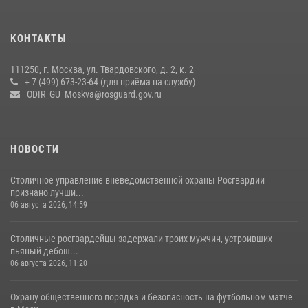
27 июля 2026, 08:00
1
В спецподразделении столичного главка Росгвардии завершился
КОНТАКТЫ
чемпионат по самбо (виео)
15 июля 2026, 14:00
8
1
111250, г. Москва, ул. Твардовского, д. 2, к. 2
+ 7 (499) 673-23-64 (для приёма на службу)
Центр профессиональной подготовки сотрудников
ODIR_GU_Moskva@rosguard.gov.ru
вневедомственной охраны столичного главка Росгвардии отмечает
своё 32-летие (видео)
18 июля 2026, 08:00
8
1
НОВОСТИ
Столичное управление вневедомственной охраны Росгвардии
признано лучши...
06 августа 2026, 14:59
Столичные росгвардейцы задержали троих мужчин, устроивших
пьяный дебош...
06 августа 2026, 11:20
Охрану общественного порядка и безопасность на футбольном матче