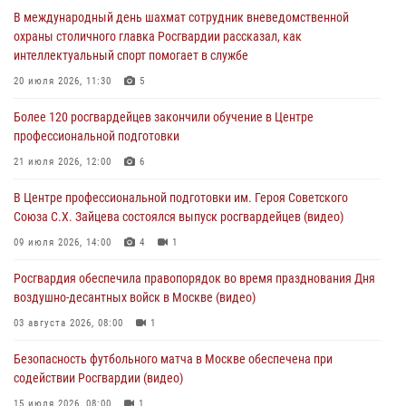
Охрану общественного порядка и безопасность на футбольном
В международный день шахмат сотрудник вневедомственной
матче в Москве обеспечила Росгвардия (видео)
охраны столичного главка Росгвардии рассказал, как
06 августа 2026, 08:30
1
интеллектуальный спорт помогает в службе
Столичные росгвардейцы задержали мужчину, устроившего дебош
20 июля 2026, 11:30
5
в букмекерской конторе (Видео)
Более 120 росгвардейцев закончили обучение в Центре
05 августа 2026, 12:39
1
профессиональной подготовки
Московские росгвардейцы обеспечили безопасность проведения
21 июля 2026, 12:00
6
футбольного матча Кубка России (Видео)
В Центре профессиональной подготовки им. Героя Советского
05 августа 2026, 12:35
1
Союза С.Х. Зайцева состоялся выпуск росгвардейцев (видео)
Делегация МВД Республики Беларусь ознакомилась с передовыми
09 июля 2026, 14:00
4
1
методами работы Росгвардии в Москве (видео)
Росгвардия обеспечила правопорядок во время празднования Дня
04 августа 2026, 18:16
5
1
воздушно-десантных войск в Москве (видео)
03 августа 2026, 08:00
1
Безопасность футбольного матча в Москве обеспечена при
содействии Росгвардии (видео)
15 июля 2026, 08:00
1