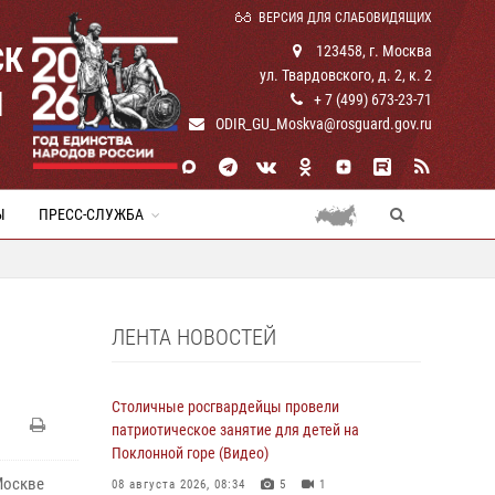
ВЕРСИЯ ДЛЯ СЛАБОВИДЯЩИХ
СК
123458, г. Москва
ул. Твардовского, д. 2, к. 2
И
+ 7 (499) 673-23-71
ODIR_GU_Moskva@rosguard.gov.ru
Ы
ПРЕСС-СЛУЖБА
ЛЕНТА НОВОСТЕЙ
Столичные росгвардейцы провели
патриотическое занятие для детей на
Поклонной горе (Видео)
Москве
08 августа 2026, 08:34
5
1