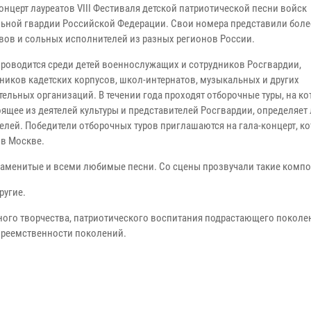
онцерт лауреатов VIII Фестиваля детской патриотической песни войск
ьной гвардии Российской Федерации. Свои номера представили боле
вов и сольных исполнителей из разных регионов России.
проводится среди детей военнослужащих и сотрудников Росгвардии,
ников кадетских корпусов, школ-интернатов, музыкальных и других
тельных организаций. В течении года проходят отборочные туры, на к
оящее из деятелей культуры и представителей Росгвардии, определяет
елей. Победители отборочных туров приглашаются на гала-концерт, к
 в Москве.
аменитые и всеми любимые песни. Со сцены прозвучали такие компо
ругие.
ого творчества, патриотического воспитания подрастающего поколе
преемственности поколений.