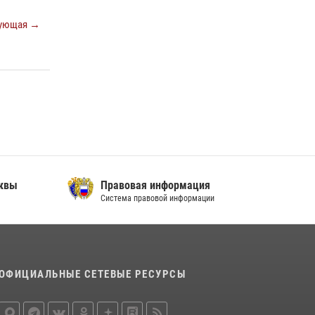
Охрану общественного порядка и
ующая →
безопасность на футбольном матче в Москве
обеспечила Росгвардия (видео)
06 августа 2026, 08:30
1
Росгвардецы проверили места массового
пребывания молодежи в районе Китай-
города (видео)
30 июля 2026, 14:00
1
сквы
Правовая информация
Система правовой информации
ОФИЦИАЛЬНЫЕ СЕТЕВЫЕ РЕСУРСЫ