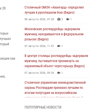
Столичный ОМОН «Авангард» определил
е 20
лучших в рукопашном бою (Видео)
08 августа 2026, 07:28
5
1
Московские росгвардейцы задержали
оторых
мужчину, находившегося в федеральном
 лучших
розыске (Видео)
оторый
07 августа 2026, 11:47
1
В центре столицы росгвардейцы задержали
зиции как
мужчину, пытавшегося проникнуть на
охраняемый объект через крышу (Видео)
07 августа 2026, 09:26
1
ния,
Столичное управление вневедомственной
охраны Росгвардии признано лучшим по
итогам полугодия на всероссийском
совещании в Нижнем Новгороде (видео)
06 августа 2026, 14:59
10
1
ПОПУЛЯРНЫЕ НОВОСТИ