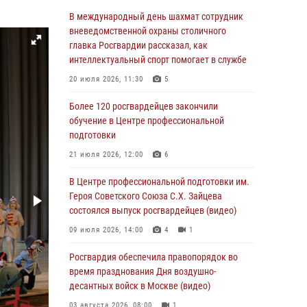
Столичные росгвардейцы задержали троих
В международный день шахмат сотрудник
мужчин, устроивших пьяный дебош в баре
вневедомственной охраны столичного
(видео)
главка Росгвардии рассказал, как
интеллектуальный спорт помогает в службе
06 августа 2026, 11:20
1
20 июля 2026, 11:30
5
Охрану общественного порядка и
безопасность на футбольном матче в Москве
Более 120 росгвардейцев закончили
обеспечила Росгвардия (видео)
обучение в Центре профессиональной
подготовки
06 августа 2026, 08:30
1
21 июля 2026, 12:00
6
Столичные росгвардейцы задержали
мужчину, устроившего дебош в букмекерской
В Центре профессиональной подготовки им.
конторе (Видео)
Героя Советского Союза С.Х. Зайцева
состоялся выпуск росгвардейцев (видео)
05 августа 2026, 12:39
1
09 июля 2026, 14:00
4
1
Московские росгвардейцы обеспечили
безопасность проведения футбольного матча
Росгвардия обеспечила правопорядок во
Кубка России (Видео)
время празднования Дня воздушно-
десантных войск в Москве (видео)
05 августа 2026, 12:35
1
03 августа 2026, 08:00
1