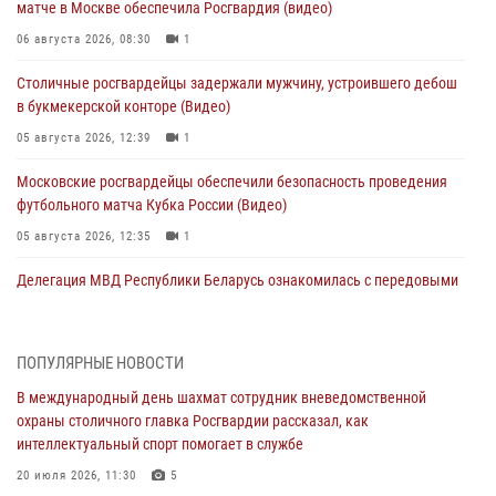
матче в Москве обеспечила Росгвардия (видео)
06 августа 2026, 08:30
1
Столичные росгвардейцы задержали мужчину, устроившего дебош
в букмекерской конторе (Видео)
05 августа 2026, 12:39
1
Московские росгвардейцы обеспечили безопасность проведения
футбольного матча Кубка России (Видео)
05 августа 2026, 12:35
1
Делегация МВД Республики Беларусь ознакомилась с передовыми
методами работы Росгвардии в Москве (видео)
04 августа 2026, 18:16
5
1
ПОПУЛЯРНЫЕ НОВОСТИ
В столичном главке Росгвардии завершился чемпионат по самбо и
В международный день шахмат сотрудник вневедомственной
боевому самбо. (видео)
охраны столичного главка Росгвардии рассказал, как
04 августа 2026, 14:00
7
1
интеллектуальный спорт помогает в службе
Офицер Росгвардии стал гостем прямого эфира на «Радио Москвы»
20 июля 2026, 11:30
5