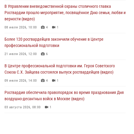
и рассказал о работе дежурных частей
В Управлении вневедомственной охраны столичного главка
04 августа 2026, 12:28
Росгвардии прошло мероприятие, посвящённое Дню семьи, любви и
верности (видео)
В Москве росгвардейцы задержали подозреваемого в нападении
на охранника торгового центра (видео)
08 июля 2026, 10:00
4
1
04 августа 2026, 08:26
1
Более 120 росгвардейцев закончили обучение в Центре
профессиональной подготовки
В Главном управлении Росгвардии по городу Москве подвели итоги
работы подразделений за прошедший месяц
21 июля 2026, 12:00
6
03 августа 2026, 13:00
В Центре профессиональной подготовки им. Героя Советского
Союза С.Х. Зайцева состоялся выпуск росгвардейцев (видео)
09 июля 2026, 14:00
4
1
Росгвардия обеспечила правопорядок во время празднования Дня
воздушно-десантных войск в Москве (видео)
03 августа 2026, 08:00
1
Пазл счастливой жизни: история любви и службы сотрудников
вневедомственной охраны Росгвардии
08 июля 2026, 14:30
2