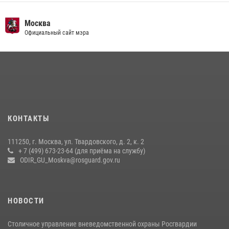
Безопасность футбольного матча в Москве обеспечена при
Москва
содействии Росгвардии (видео)
Официальный сайт мэра
15 июля 2026, 08:00
1
Росгвардия обеспечила безопасность массовых мероприятий в
Москве (видео)
27 июля 2026, 08:00
1
В спецподразделении столичного главка Росгвардии завершился
КОНТАКТЫ
чемпионат по самбо (виео)
15 июля 2026, 14:00
8
1
111250, г. Москва, ул. Твардовского, д. 2, к. 2
+ 7 (499) 673-23-64 (для приёма на службу)
Центр профессиональной подготовки сотрудников
ODIR_GU_Moskva@rosguard.gov.ru
вневедомственной охраны столичного главка Росгвардии отмечает
своё 32-летие (видео)
18 июля 2026, 08:00
8
1
НОВОСТИ
Столичное управление вневедомственной охраны Росгвардии