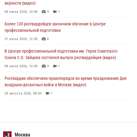
верности (видео)
В Москве росгвардейцы задержали подозреваемого в нападении
на охранника торгового центра (видео)
08 июля 2026, 10:00
4
1
04 августа 2026, 08:26
1
Более 120 росгвардейцев закончили обучение в Центре
профессиональной подготовки
В Главном управлении Росгвардии по городу Москве подвели итоги
работы подразделений за прошедший месяц
21 июля 2026, 12:00
6
03 августа 2026, 13:00
В Центре профессиональной подготовки им. Героя Советского
Союза С.Х. Зайцева состоялся выпуск росгвардейцев (видео)
09 июля 2026, 14:00
4
1
Росгвардия обеспечила правопорядок во время празднования Дня
воздушно-десантных войск в Москве (видео)
03 августа 2026, 08:00
1
Пазл счастливой жизни: история любви и службы сотрудников
вневедомственной охраны Росгвардии
08 июля 2026, 14:30
2
Безопасность футбольного матча в Москве обеспечена при
Москва