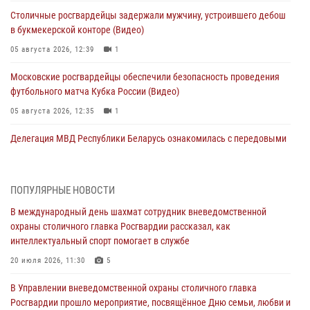
Столичные росгвардейцы задержали мужчину, устроившего дебош
в букмекерской конторе (Видео)
05 августа 2026, 12:39
1
Московские росгвардейцы обеспечили безопасность проведения
футбольного матча Кубка России (Видео)
05 августа 2026, 12:35
1
Делегация МВД Республики Беларусь ознакомилась с передовыми
методами работы Росгвардии в Москве (видео)
04 августа 2026, 18:16
5
1
ПОПУЛЯРНЫЕ НОВОСТИ
В столичном главке Росгвардии завершился чемпионат по самбо и
В международный день шахмат сотрудник вневедомственной
боевому самбо. (видео)
охраны столичного главка Росгвардии рассказал, как
04 августа 2026, 14:00
7
1
интеллектуальный спорт помогает в службе
Офицер Росгвардии стал гостем прямого эфира на «Радио Москвы»
20 июля 2026, 11:30
5
и рассказал о работе дежурных частей
В Управлении вневедомственной охраны столичного главка
04 августа 2026, 12:28
Росгвардии прошло мероприятие, посвящённое Дню семьи, любви и