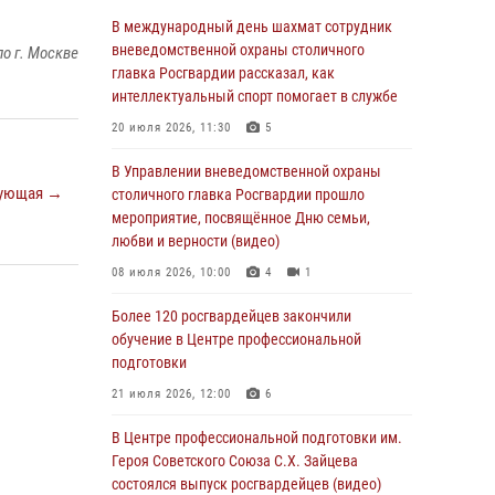
06 августа 2026, 08:30
1
В международный день шахмат сотрудник
Столичные росгвардейцы задержали
вневедомственной охраны столичного
о г. Москве
мужчину, устроившего дебош в букмекерской
главка Росгвардии рассказал, как
конторе (Видео)
интеллектуальный спорт помогает в службе
05 августа 2026, 12:39
1
20 июля 2026, 11:30
5
Московские росгвардейцы обеспечили
В Управлении вневедомственной охраны
ующая →
безопасность проведения футбольного матча
столичного главка Росгвардии прошло
Кубка России (Видео)
мероприятие, посвящённое Дню семьи,
любви и верности (видео)
05 августа 2026, 12:35
1
08 июля 2026, 10:00
4
1
Делегация МВД Республики Беларусь
ознакомилась с передовыми методами
Более 120 росгвардейцев закончили
работы Росгвардии в Москве (видео)
обучение в Центре профессиональной
подготовки
04 августа 2026, 18:16
5
1
21 июля 2026, 12:00
6
В столичном главке Росгвардии завершился
чемпионат по самбо и боевому самбо.
В Центре профессиональной подготовки им.
(видео)
Героя Советского Союза С.Х. Зайцева
состоялся выпуск росгвардейцев (видео)
04 августа 2026, 14:00
7
1