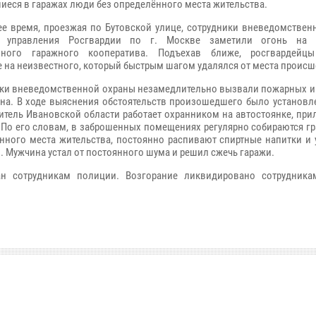
иеся в гаражах люди без определённого места жительства.
ее время, проезжая по Бутовской улице, сотрудники вневедомствен
о управления Росгвардии по г. Москве заметили огонь на т
нного гаражного кооператива. Подъехав ближе, росгвардейцы
 на неизвестного, который быстрым шагом удалялся от места происш
ки вневедомственной охраны незамедлительно вызвали пожарных и
на. В ходе выяснения обстоятельств произошедшего было установле
итель Ивановской области работает охранником на автостоянке, пр
 По его словам, в заброшенных помещениях регулярно собираются г
нного места жительства, постоянно распивают спиртные напитки и 
. Мужчина устал от постоянного шума и решил сжечь гаражи.
ан сотрудникам полиции. Возгорание ликвидировано сотрудник