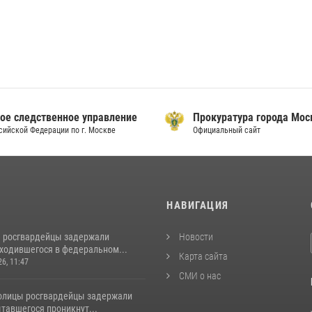
ое следственное управление
Прокуратура города Мо
сийской Федерации по г. Москве
Официальный сайт
И
НАВИГАЦИЯ
 росгвардейцы задержали
Новости
аходившегося в федеральном...
Карта сайта
26, 11:47
СМИ о нас
толицы росгвардейцы задержали
тавшегося проникнут...