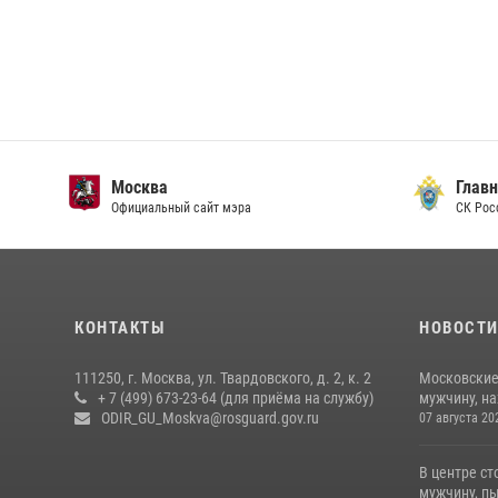
Москва
Главн
Официальный сайт мэра
СК Рос
КОНТАКТЫ
НОВОСТ
111250, г. Москва, ул. Твардовского, д. 2, к. 2
Московские
+ 7 (499) 673-23-64 (для приёма на службу)
мужчину, н
ODIR_GU_Moskva@rosguard.gov.ru
07 августа 20
В центре с
мужчину, пы