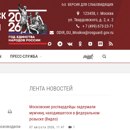
ВЕРСИЯ ДЛЯ СЛАБОВИДЯЩИХ
СК
123458, г. Москва
ул. Твардовского, д. 2, к. 2
И
+ 7 (499) 673-23-71
ODIR_GU_Moskva@rosguard.gov.ru
Ы
ПРЕСС-СЛУЖБА
ЛЕНТА НОВОСТЕЙ
Московские росгвардейцы задержали
мужчину, находившегося в федеральном
розыске (Видео)
роизводили
07 августа 2026, 11:47
1