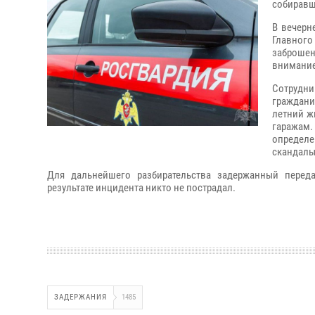
собиравш
В вечерн
Главног
заброше
внимание
Сотрудни
граждани
летний ж
гаражам.
определе
скандалы
Для дальнейшего разбирательства задержанный перед
результате инцидента никто не пострадал.
ЗАДЕРЖАНИЯ
1485