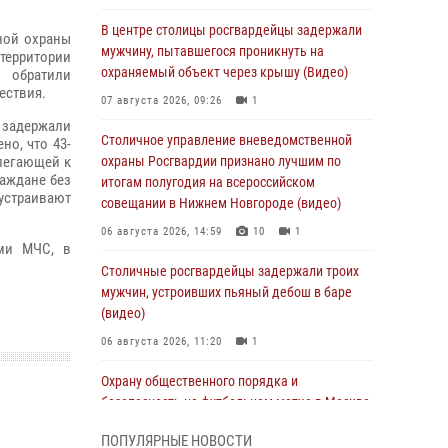
В центре столицы росгвардейцы задержали
ной охраны
мужчину, пытавшегося проникнуть на
ерритории
охраняемый объект через крышу (Видео)
 обратили
ествия.
07 августа 2026, 09:26
1
 задержали
Столичное управление вневедомственной
но, что 43-
илегающей к
охраны Росгвардии признано лучшим по
раждане без
итогам полугодия на всероссийском
устраивают
совещании в Нижнем Новгороде (видео)
06 августа 2026, 14:59
10
1
ами МЧС, в
Столичные росгвардейцы задержали троих
мужчин, устроивших пьяный дебош в баре
(видео)
06 августа 2026, 11:20
1
Охрану общественного порядка и
безопасность на футбольном матче в Москве
обеспечила Росгвардия (видео)
ПОПУЛЯРНЫЕ НОВОСТИ