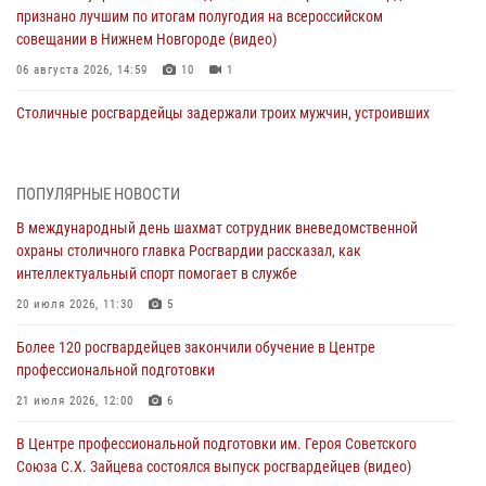
признано лучшим по итогам полугодия на всероссийском
совещании в Нижнем Новгороде (видео)
06 августа 2026, 14:59
10
1
Столичные росгвардейцы задержали троих мужчин, устроивших
пьяный дебош в баре (видео)
06 августа 2026, 11:20
1
ПОПУЛЯРНЫЕ НОВОСТИ
Охрану общественного порядка и безопасность на футбольном
В международный день шахмат сотрудник вневедомственной
матче в Москве обеспечила Росгвардия (видео)
охраны столичного главка Росгвардии рассказал, как
06 августа 2026, 08:30
1
интеллектуальный спорт помогает в службе
Столичные росгвардейцы задержали мужчину, устроившего дебош
20 июля 2026, 11:30
5
в букмекерской конторе (Видео)
Более 120 росгвардейцев закончили обучение в Центре
05 августа 2026, 12:39
1
профессиональной подготовки
Московские росгвардейцы обеспечили безопасность проведения
21 июля 2026, 12:00
6
футбольного матча Кубка России (Видео)
В Центре профессиональной подготовки им. Героя Советского
05 августа 2026, 12:35
1
Союза С.Х. Зайцева состоялся выпуск росгвардейцев (видео)