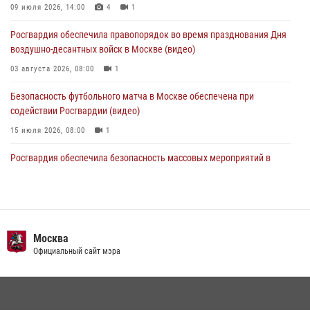
Делегация МВД Республики Беларусь ознакомилась с передовыми
09 июля 2026, 14:00
4
1
методами работы Росгвардии в Москве (видео)
Росгвардия обеспечила правопорядок во время празднования Дня
04 августа 2026, 18:16
5
1
воздушно-десантных войск в Москве (видео)
03 августа 2026, 08:00
1
Безопасность футбольного матча в Москве обеспечена при
содействии Росгвардии (видео)
15 июля 2026, 08:00
1
Росгвардия обеспечила безопасность массовых мероприятий в
Москве (видео)
27 июля 2026, 08:00
1
В спецподразделении столичного главка Росгвардии завершился
чемпионат по самбо (виео)
Москва
Официальный сайт мэра
15 июля 2026, 14:00
8
1
Центр профессиональной подготовки сотрудников
вневедомственной охраны столичного главка Росгвардии отмечает