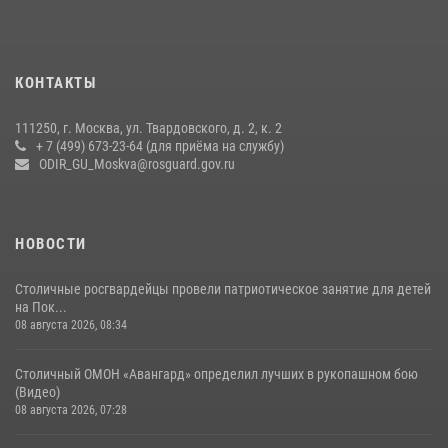
своё 32-летие (видео)
18 июля 2026, 08:00
8
1
Охрану общественного порядка и безопасность на футбольном
КОНТАКТЫ
матче в Москве обеспечила Росгвардия (видео)
06 августа 2026, 08:30
1
111250, г. Москва, ул. Твардовского, д. 2, к. 2
+ 7 (499) 673-23-64 (для приёма на службу)
Росгвардецы проверили места массового пребывания молодежи в
ODIR_GU_Moskva@rosguard.gov.ru
районе Китай-города (видео)
30 июля 2026, 14:00
1
НОВОСТИ
Столичные росгвардейцы провели патриотическое занятие для детей
на Пок...
08 августа 2026, 08:34
Столичный ОМОН «Авангард» определил лучших в рукопашном бою
(Видео)
08 августа 2026, 07:28