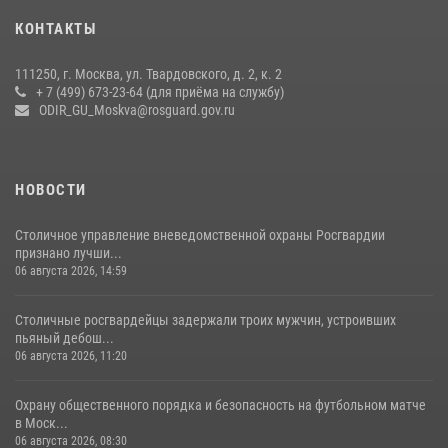
В спецподразделении столичного главка Росгвардии завершился
КОНТАКТЫ
чемпионат по самбо (виео)
15 июля 2026, 14:00
8
1
111250, г. Москва, ул. Твардовского, д. 2, к. 2
+ 7 (499) 673-23-64 (для приёма на службу)
Центр профессиональной подготовки сотрудников
ODIR_GU_Moskva@rosguard.gov.ru
вневедомственной охраны столичного главка Росгвардии отмечает
своё 32-летие (видео)
18 июля 2026, 08:00
8
1
НОВОСТИ
Столичное управление вневедомственной охраны Росгвардии
признано лучши...
06 августа 2026, 14:59
Столичные росгвардейцы задержали троих мужчин, устроивших
пьяный дебош...
06 августа 2026, 11:20
Охрану общественного порядка и безопасность на футбольном матче
в Моск...
06 августа 2026, 08:30