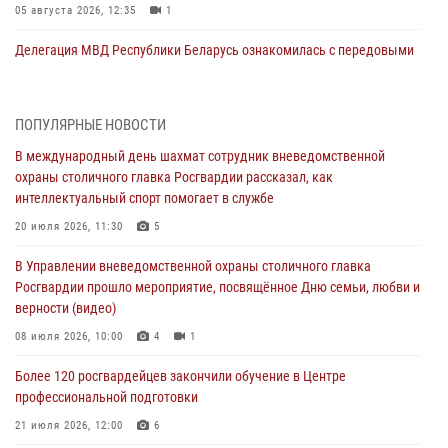
05 августа 2026, 12:35
1
Делегация МВД Республики Беларусь ознакомилась с передовыми
методами работы Росгвардии в Москве (видео)
04 августа 2026, 18:16
5
1
ПОПУЛЯРНЫЕ НОВОСТИ
В столичном главке Росгвардии завершился чемпионат по самбо и
В международный день шахмат сотрудник вневедомственной
боевому самбо. (видео)
охраны столичного главка Росгвардии рассказал, как
04 августа 2026, 14:00
7
1
интеллектуальный спорт помогает в службе
Офицер Росгвардии стал гостем прямого эфира на «Радио Москвы»
20 июля 2026, 11:30
5
и рассказал о работе дежурных частей
В Управлении вневедомственной охраны столичного главка
04 августа 2026, 12:28
Росгвардии прошло мероприятие, посвящённое Дню семьи, любви и
верности (видео)
В Москве росгвардейцы задержали подозреваемого в нападении
на охранника торгового центра (видео)
08 июля 2026, 10:00
4
1
04 августа 2026, 08:26
1
Более 120 росгвардейцев закончили обучение в Центре
профессиональной подготовки
В Главном управлении Росгвардии по городу Москве подвели итоги
работы подразделений за прошедший месяц
21 июля 2026, 12:00
6