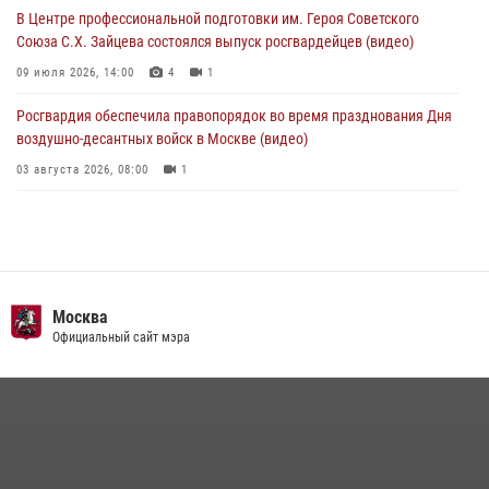
03 августа 2026, 13:00
В Центре профессиональной подготовки им. Героя Советского
Союза С.Х. Зайцева состоялся выпуск росгвардейцев (видео)
09 июля 2026, 14:00
4
1
Росгвардия обеспечила правопорядок во время празднования Дня
воздушно-десантных войск в Москве (видео)
03 августа 2026, 08:00
1
Пазл счастливой жизни: история любви и службы сотрудников
вневедомственной охраны Росгвардии
08 июля 2026, 14:30
2
Безопасность футбольного матча в Москве обеспечена при
Москва
содействии Росгвардии (видео)
Официальный сайт мэра
15 июля 2026, 08:00
1
Росгвардия обеспечила безопасность массовых мероприятий в
Москве (видео)
27 июля 2026, 08:00
1