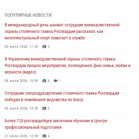
04 августа 2026, 08:26
1
В Главном управлении Росгвардии по городу Москве подвели итоги
ПОПУЛЯРНЫЕ НОВОСТИ
работы подразделений за прошедший месяц
В международный день шахмат сотрудник вневедомственной
03 августа 2026, 13:00
охраны столичного главка Росгвардии рассказал, как
интеллектуальный спорт помогает в службе
На востоке Москвы сотрудники Росгвардии задержали мужчину,
находящегося в федеральном розыске (видео)
20 июля 2026, 11:30
5
03 августа 2026, 12:00
1
В Управлении вневедомственной охраны столичного главка
Росгвардии прошло мероприятие, посвящённое Дню семьи, любви и
Росгвардия обеспечила правопорядок во время празднования Дня
верности (видео)
воздушно-десантных войск в Москве (видео)
08 июля 2026, 10:00
4
1
03 августа 2026, 08:00
1
Сотрудник спецподразделения столичного главка Росгвардии
Московские росгвардейцы пришли на помощь семье, у которой
победил в чемпионате ведомства по боксу
сломался автомобиль на проезжей части (Видео)
06 июля 2026, 13:30
2
02 августа 2026, 11:54
1
Более 120 росгвардейцев закончили обучение в Центре
профессиональной подготовки
21 июля 2026, 12:00
6