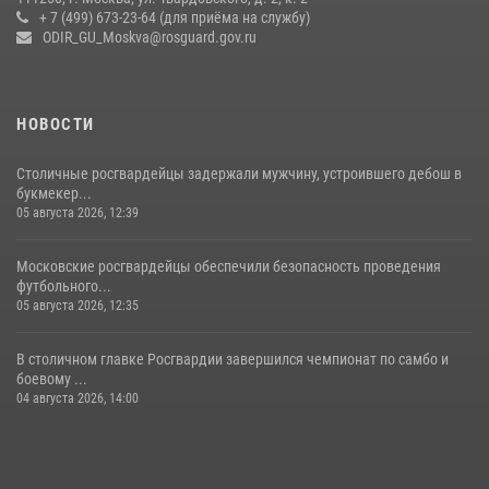
+ 7 (499) 673-23-64 (для приёма на службу)
В спецподразделении столичного главка Росгвардии завершился
ODIR_GU_Moskva@rosguard.gov.ru
чемпионат по самбо (виео)
15 июля 2026, 14:00
8
1
НОВОСТИ
Столичные росгвардейцы задержали мужчину, устроившего дебош в
букмекер...
05 августа 2026, 12:39
Московские росгвардейцы обеспечили безопасность проведения
футбольного...
05 августа 2026, 12:35
В столичном главке Росгвардии завершился чемпионат по самбо и
боевому ...
04 августа 2026, 14:00