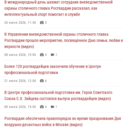
В международный день шахмат сотрудник вневедомственной
боевому самбо. (видео)
охраны столичного главка Росгвардии рассказал, как
04 августа 2026, 14:00
7
1
интеллектуальный спорт помогает в службе
Офицер Росгвардии стал гостем прямого эфира на «Радио Москвы»
20 июля 2026, 11:30
5
и рассказал о работе дежурных частей
В Управлении вневедомственной охраны столичного главка
04 августа 2026, 12:28
Росгвардии прошло мероприятие, посвящённое Дню семьи, любви и
верности (видео)
В Москве росгвардейцы задержали подозреваемого в нападении
на охранника торгового центра (видео)
08 июля 2026, 10:00
4
1
04 августа 2026, 08:26
1
Более 120 росгвардейцев закончили обучение в Центре
профессиональной подготовки
В Главном управлении Росгвардии по городу Москве подвели итоги
работы подразделений за прошедший месяц
21 июля 2026, 12:00
6
03 августа 2026, 13:00
В Центре профессиональной подготовки им. Героя Советского
Союза С.Х. Зайцева состоялся выпуск росгвардейцев (видео)
09 июля 2026, 14:00
4
1
Росгвардия обеспечила правопорядок во время празднования Дня
воздушно-десантных войск в Москве (видео)