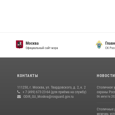
Москва
Главн
Официальный сайт мэра
СК Рос
КОНТАКТЫ
НОВОСТ
111250, г. Москва, ул. Твардовского, д. 2, к. 2
Столичное 
+ 7 (499) 673-23-64 (для приёма на службу)
охраны Рос
ODIR_GU_Moskva@rosguard.gov.ru
06 августа 20
Столичные 
мужчин, ус