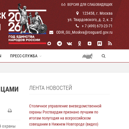
ВЕРСИЯ ДЛЯ СЛАБОВИДЯЩИХ
СК
123458, г. Москва
ул. Твардовского, д. 2, к. 2
И
+ 7 (499) 673-23-71
ODIR_GU_Moskva@rosguard.gov.ru
Ы
ПРЕСС-СЛУЖБА
ЛЕНТА НОВОСТЕЙ
ЙЦАМИ
Столичное управление вневедомственной
охраны Росгвардии признано лучшим по
итогам полугодия на всероссийском
совещании в Нижнем Новгороде (видео)
й охраны