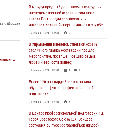
05 августа 2026, 12:35
1
В международный день шахмат сотрудник
Делегация МВД Республики Беларусь
вневедомственной охраны столичного
ознакомилась с передовыми методами
главка Росгвардии рассказал, как
о г. Москве
работы Росгвардии в Москве (видео)
интеллектуальный спорт помогает в службе
04 августа 2026, 18:16
5
1
20 июля 2026, 11:30
5
В столичном главке Росгвардии завершился
В Управлении вневедомственной охраны
чемпионат по самбо и боевому самбо.
столичного главка Росгвардии прошло
(видео)
мероприятие, посвящённое Дню семьи,
ующая →
любви и верности (видео)
04 августа 2026, 14:00
7
1
08 июля 2026, 10:00
4
1
Офицер Росгвардии стал гостем прямого
эфира на «Радио Москвы» и рассказал о
Более 120 росгвардейцев закончили
работе дежурных частей
обучение в Центре профессиональной
подготовки
04 августа 2026, 12:28
21 июля 2026, 12:00
6
В Москве росгвардейцы задержали
подозреваемого в нападении на охранника
В Центре профессиональной подготовки им.
торгового центра (видео)
Героя Советского Союза С.Х. Зайцева
состоялся выпуск росгвардейцев (видео)
04 августа 2026, 08:26
1