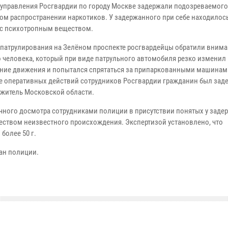
 управления Росгвардии по городу Москве задержали подозреваемого
ом распространении наркотиков. У задержанного при себе находилось
 с психотропным веществом.
 патрулирования на Зелёном проспекте росгвардейцы обратили внима
 человека, который при виде патрульного автомобиля резко изменил
ние движения и попытался спрятаться за припаркованными машинам
те оперативных действий сотрудников Росгвардии гражданин был зад
 житель Московской области.
ичного досмотра сотрудниками полиции в присутствии понятых у заде
еством неизвестного происхождения. Экспертизой установлено, что
более 50 г.
ан полиции.