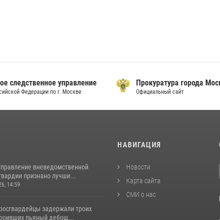
ое следственное управление
Прокуратура города Мо
сийской Федерации по г. Москве
Официальный сайт
И
НАВИГАЦИЯ
управление вневедомственной
Новости
гвардии признано лучши...
Карта сайта
26, 14:59
СМИ о нас
росгвардейцы задержали троих
троивших пьяный дебош...