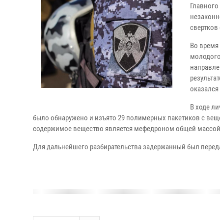
Главного
незаконн
свертков
Во время
молодого
направле
результа
оказался
В ходе л
было обнаружено и изъято 29 полимерных пакетиков с вещ
содержимое вещество является мефедроном общей массой 
Для дальнейшего разбирательства задержанный был перед