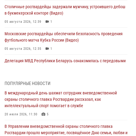
Столичные росгвардейцы задержали мужчину, устроившего дебош
в букмекерской конторе (Видео)
05 августа 2026, 12:39
1
Московские росгвардейцы обеспечили безопасность проведения
футбольного матча Кубка России (Видео)
05 августа 2026, 12:35
1
Делегация МВД Республики Беларусь ознакомилась с передовыми
методами работы Росгвардии в Москве (видео)
04 августа 2026, 18:16
5
1
ПОПУЛЯРНЫЕ НОВОСТИ
В столичном главке Росгвардии завершился чемпионат по самбо и
В международный день шахмат сотрудник вневедомственной
боевому самбо. (видео)
охраны столичного главка Росгвардии рассказал, как
04 августа 2026, 14:00
7
1
интеллектуальный спорт помогает в службе
Офицер Росгвардии стал гостем прямого эфира на «Радио Москвы»
20 июля 2026, 11:30
5
и рассказал о работе дежурных частей
В Управлении вневедомственной охраны столичного главка
04 августа 2026, 12:28
Росгвардии прошло мероприятие, посвящённое Дню семьи, любви и