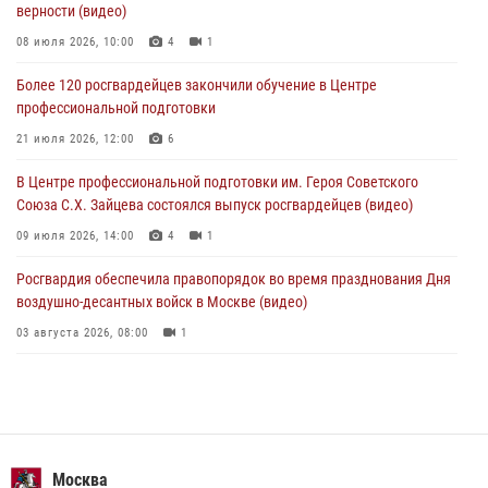
верности (видео)
В Москве росгвардейцы задержали подозреваемого в нападении
на охранника торгового центра (видео)
08 июля 2026, 10:00
4
1
04 августа 2026, 08:26
1
Более 120 росгвардейцев закончили обучение в Центре
профессиональной подготовки
В Главном управлении Росгвардии по городу Москве подвели итоги
работы подразделений за прошедший месяц
21 июля 2026, 12:00
6
03 августа 2026, 13:00
В Центре профессиональной подготовки им. Героя Советского
Союза С.Х. Зайцева состоялся выпуск росгвардейцев (видео)
09 июля 2026, 14:00
4
1
Росгвардия обеспечила правопорядок во время празднования Дня
воздушно-десантных войск в Москве (видео)
03 августа 2026, 08:00
1
Пазл счастливой жизни: история любви и службы сотрудников
вневедомственной охраны Росгвардии
08 июля 2026, 14:30
2
Безопасность футбольного матча в Москве обеспечена при
Москва