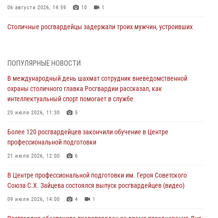
06 августа 2026, 14:59
10
1
Столичные росгвардейцы задержали троих мужчин, устроивших
пьяный дебош в баре (видео)
06 августа 2026, 11:20
1
ПОПУЛЯРНЫЕ НОВОСТИ
Охрану общественного порядка и безопасность на футбольном
В международный день шахмат сотрудник вневедомственной
матче в Москве обеспечила Росгвардия (видео)
охраны столичного главка Росгвардии рассказал, как
06 августа 2026, 08:30
1
интеллектуальный спорт помогает в службе
Столичные росгвардейцы задержали мужчину, устроившего дебош
20 июля 2026, 11:30
5
в букмекерской конторе (Видео)
Более 120 росгвардейцев закончили обучение в Центре
05 августа 2026, 12:39
1
профессиональной подготовки
Московские росгвардейцы обеспечили безопасность проведения
21 июля 2026, 12:00
6
футбольного матча Кубка России (Видео)
В Центре профессиональной подготовки им. Героя Советского
05 августа 2026, 12:35
1
Союза С.Х. Зайцева состоялся выпуск росгвардейцев (видео)
Делегация МВД Республики Беларусь ознакомилась с передовыми
09 июля 2026, 14:00
4
1
методами работы Росгвардии в Москве (видео)