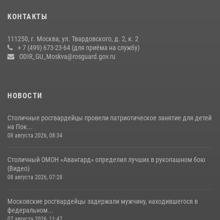
Охрану общественного порядка и безопасность на футбольном
КОНТАКТЫ
матче в Москве обеспечила Росгвардия (видео)
06 августа 2026, 08:30
1
111250, г. Москва, ул. Твардовского, д. 2, к. 2
+ 7 (499) 673-23-64 (для приёма на службу)
Росгвардецы проверили места массового пребывания молодежи в
ODIR_GU_Moskva@rosguard.gov.ru
районе Китай-города (видео)
30 июля 2026, 14:00
1
НОВОСТИ
Столичные росгвардейцы провели патриотическое занятие для детей
на Пок...
08 августа 2026, 08:34
Столичный ОМОН «Авангард» определил лучших в рукопашном бою
(Видео)
08 августа 2026, 07:28
Московские росгвардейцы задержали мужчину, находившегося в
федеральном...
07 августа 2026, 11:47