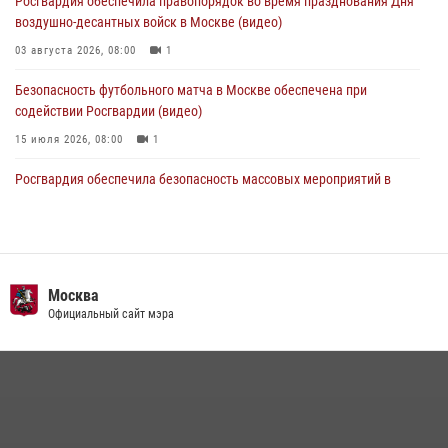
Росгвардия обеспечила правопорядок во время празднования Дня
04 августа 2026, 18:16
5
1
воздушно-десантных войск в Москве (видео)
03 августа 2026, 08:00
1
Безопасность футбольного матча в Москве обеспечена при
содействии Росгвардии (видео)
15 июля 2026, 08:00
1
Росгвардия обеспечила безопасность массовых мероприятий в
Москве (видео)
27 июля 2026, 08:00
1
В спецподразделении столичного главка Росгвардии завершился
чемпионат по самбо (виео)
Москва
Официальный сайт мэра
15 июля 2026, 14:00
8
1
Центр профессиональной подготовки сотрудников
вневедомственной охраны столичного главка Росгвардии отмечает
своё 32-летие (видео)
18 июля 2026, 08:00
8
1