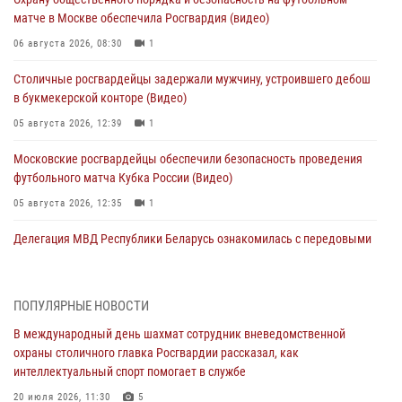
матче в Москве обеспечила Росгвардия (видео)
06 августа 2026, 08:30
1
Столичные росгвардейцы задержали мужчину, устроившего дебош
в букмекерской конторе (Видео)
05 августа 2026, 12:39
1
Московские росгвардейцы обеспечили безопасность проведения
футбольного матча Кубка России (Видео)
05 августа 2026, 12:35
1
Делегация МВД Республики Беларусь ознакомилась с передовыми
методами работы Росгвардии в Москве (видео)
04 августа 2026, 18:16
5
1
ПОПУЛЯРНЫЕ НОВОСТИ
В столичном главке Росгвардии завершился чемпионат по самбо и
В международный день шахмат сотрудник вневедомственной
боевому самбо. (видео)
охраны столичного главка Росгвардии рассказал, как
04 августа 2026, 14:00
7
1
интеллектуальный спорт помогает в службе
Офицер Росгвардии стал гостем прямого эфира на «Радио Москвы»
20 июля 2026, 11:30
5