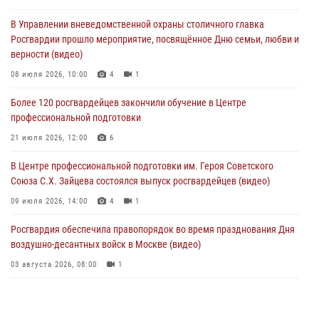
и рассказал о работе дежурных частей
В Управлении вневедомственной охраны столичного главка
04 августа 2026, 12:28
Росгвардии прошло мероприятие, посвящённое Дню семьи, любви и
верности (видео)
В Москве росгвардейцы задержали подозреваемого в нападении
на охранника торгового центра (видео)
08 июля 2026, 10:00
4
1
04 августа 2026, 08:26
1
Более 120 росгвардейцев закончили обучение в Центре
профессиональной подготовки
В Главном управлении Росгвардии по городу Москве подвели итоги
работы подразделений за прошедший месяц
21 июля 2026, 12:00
6
03 августа 2026, 13:00
В Центре профессиональной подготовки им. Героя Советского
Союза С.Х. Зайцева состоялся выпуск росгвардейцев (видео)
09 июля 2026, 14:00
4
1
Росгвардия обеспечила правопорядок во время празднования Дня
воздушно-десантных войск в Москве (видео)
03 августа 2026, 08:00
1
Пазл счастливой жизни: история любви и службы сотрудников
вневедомственной охраны Росгвардии