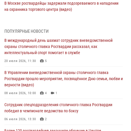
В Москве росгвардейцы задержали подозреваемого в нападении
на охранника торгового центра (видео)
04 августа 2026, 08:26
1
В Главном управлении Росгвардии по городу Москве подвели итоги
ПОПУЛЯРНЫЕ НОВОСТИ
работы подразделений за прошедший месяц
В международный день шахмат сотрудник вневедомственной
03 августа 2026, 13:00
охраны столичного главка Росгвардии рассказал, как
интеллектуальный спорт помогает в службе
На востоке Москвы сотрудники Росгвардии задержали мужчину,
находящегося в федеральном розыске (видео)
20 июля 2026, 11:30
5
03 августа 2026, 12:00
1
В Управлении вневедомственной охраны столичного главка
Росгвардии прошло мероприятие, посвящённое Дню семьи, любви и
Росгвардия обеспечила правопорядок во время празднования Дня
верности (видео)
воздушно-десантных войск в Москве (видео)
08 июля 2026, 10:00
4
1
03 августа 2026, 08:00
1
Сотрудник спецподразделения столичного главка Росгвардии
Московские росгвардейцы пришли на помощь семье, у которой
победил в чемпионате ведомства по боксу
сломался автомобиль на проезжей части (Видео)
06 июля 2026, 13:30
2
02 августа 2026, 11:54
1
Более 120 росгвардейцев закончили обучение в Центре