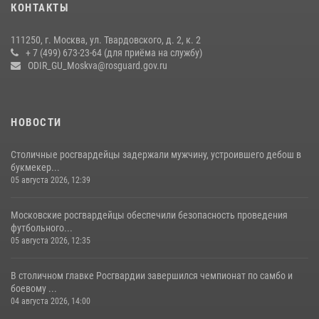
КОНТАКТЫ
Москве (видео)
27 июля 2026, 08:00
1
111250, г. Москва, ул. Твардовского, д. 2, к. 2
+ 7 (499) 673-23-64 (для приёма на службу)
В спецподразделении столичного главка Росгвардии завершился
ODIR_GU_Moskva@rosguard.gov.ru
чемпионат по самбо (виео)
15 июля 2026, 14:00
8
1
НОВОСТИ
Столичные росгвардейцы задержали мужчину, устроившего дебош в
букмекер...
05 августа 2026, 12:39
Московские росгвардейцы обеспечили безопасность проведения
футбольного...
05 августа 2026, 12:35
В столичном главке Росгвардии завершился чемпионат по самбо и
боевому ...
04 августа 2026, 14:00