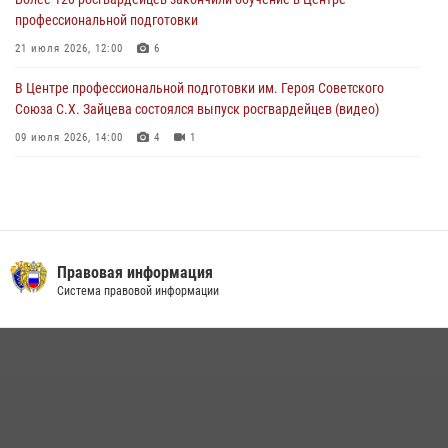
профессиональной подготовки
21 июля 2026, 12:00
6
В Центре профессиональной подготовки им. Героя Советского
Союза С.Х. Зайцева состоялся выпуск росгвардейцев (видео)
09 июля 2026, 14:00
4
1
Росгвардия обеспечила правопорядок во время празднования Дня
воздушно-десантных войск в Москве (видео)
03 августа 2026, 08:00
1
Пазл счастливой жизни: история любви и службы сотрудников
Правовая информация
вневедомственной охраны Росгвардии
Система правовой информации
08 июля 2026, 14:30
2
Безопасность футбольного матча в Москве обеспечена при
содействии Росгвардии (видео)
15 июля 2026, 08:00
1
Росгвардия обеспечила безопасность массовых мероприятий в