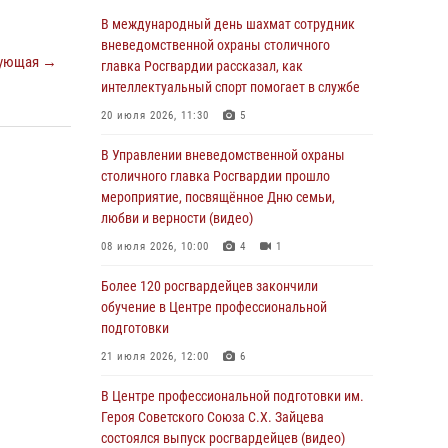
06 августа 2026, 08:30
1
В международный день шахмат сотрудник
Столичные росгвардейцы задержали
вневедомственной охраны столичного
ующая →
мужчину, устроившего дебош в букмекерской
главка Росгвардии рассказал, как
конторе (Видео)
интеллектуальный спорт помогает в службе
05 августа 2026, 12:39
1
20 июля 2026, 11:30
5
Московские росгвардейцы обеспечили
В Управлении вневедомственной охраны
безопасность проведения футбольного матча
столичного главка Росгвардии прошло
Кубка России (Видео)
мероприятие, посвящённое Дню семьи,
любви и верности (видео)
05 августа 2026, 12:35
1
08 июля 2026, 10:00
4
1
Делегация МВД Республики Беларусь
ознакомилась с передовыми методами
Более 120 росгвардейцев закончили
работы Росгвардии в Москве (видео)
обучение в Центре профессиональной
подготовки
04 августа 2026, 18:16
5
1
21 июля 2026, 12:00
6
В столичном главке Росгвардии завершился
чемпионат по самбо и боевому самбо.
В Центре профессиональной подготовки им.
(видео)
Героя Советского Союза С.Х. Зайцева
состоялся выпуск росгвардейцев (видео)
04 августа 2026, 14:00
7
1