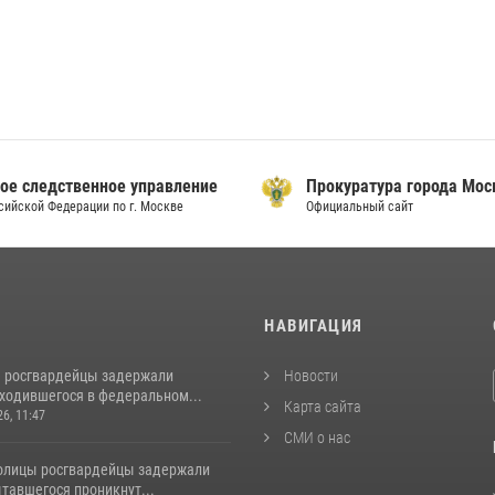
ое следственное управление
Прокуратура города Мо
сийской Федерации по г. Москве
Официальный сайт
И
НАВИГАЦИЯ
 росгвардейцы задержали
Новости
аходившегося в федеральном...
Карта сайта
26, 11:47
СМИ о нас
толицы росгвардейцы задержали
тавшегося проникнут...