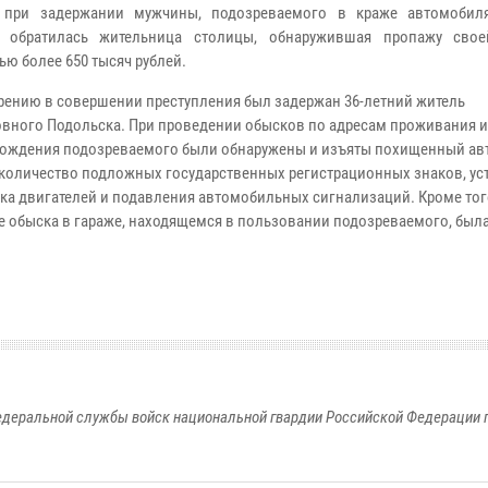
 при задержании мужчины, подозреваемого в краже автомобил
 обратилась жительница столицы, обнаружившая пропажу сво
ью более 650 тысяч рублей.
рению в совершении преступления был задержан 36-летний житель
вного Подольска. При проведении обысков по адресам проживания и
ождения подозреваемого были обнаружены и изъяты похищенный ав
количество подложных государственных регистрационных знаков, ус
ска двигателей и подавления автомобильных сигнализаций. Кроме тог
те обыска в гараже, находящемся в пользовании подозреваемого, был
едеральной службы войск национальной гвардии Российской Федерации п