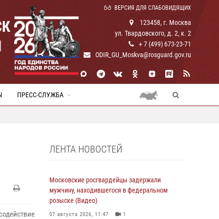
ВЕРСИЯ ДЛЯ СЛАБОВИДЯЩИХ
СК
123458, г. Москва
ул. Твардовского, д. 2, к. 2
И
+ 7 (499) 673-23-71
ODIR_GU_Moskva@rosguard.gov.ru
Ы
ПРЕСС-СЛУЖБА
ЛЕНТА НОВОСТЕЙ
Московские росгвардейцы задержали
мужчину, находившегося в федеральном
розыске (Видео)
 содействие
07 августа 2026, 11:47
1