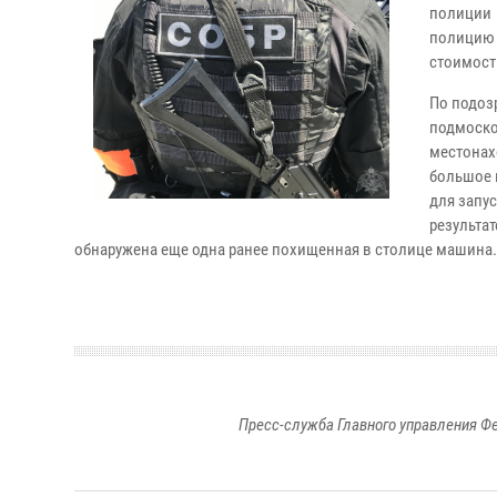
полиции
полицию
стоимост
По подоз
подмоско
местонах
большое 
для запу
результа
обнаружена еще одна ранее похищенная в столице машина.
Пресс-служба Главного управления Ф