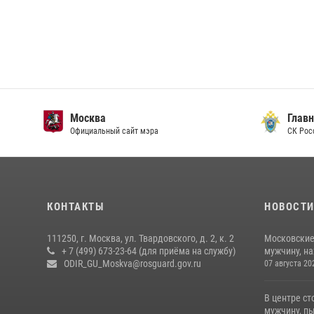
Москва
Главн
Официальный сайт мэра
СК Рос
КОНТАКТЫ
НОВОСТ
111250, г. Москва, ул. Твардовского, д. 2, к. 2
Московские
+ 7 (499) 673-23-64 (для приёма на службу)
мужчину, н
ODIR_GU_Moskva@rosguard.gov.ru
07 августа 20
В центре с
мужчину, пы