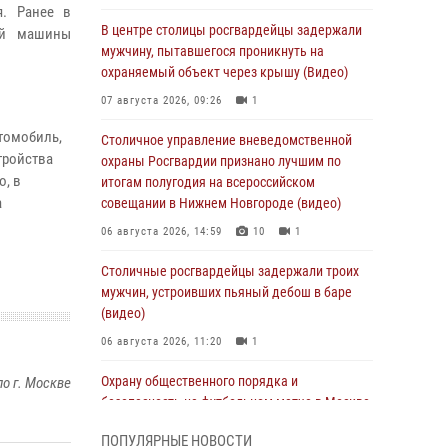
я. Ранее в
В центре столицы росгвардейцы задержали
ей машины
мужчину, пытавшегося проникнуть на
охраняемый объект через крышу (Видео)
07 августа 2026, 09:26
1
томобиль,
Столичное управление вневедомственной
тройства
охраны Росгвардии признано лучшим по
о, в
итогам полугодия на всероссийском
а
совещании в Нижнем Новгороде (видео)
06 августа 2026, 14:59
10
1
Столичные росгвардейцы задержали троих
мужчин, устроивших пьяный дебош в баре
(видео)
06 августа 2026, 11:20
1
Охрану общественного порядка и
о г. Москве
безопасность на футбольном матче в Москве
обеспечила Росгвардия (видео)
ПОПУЛЯРНЫЕ НОВОСТИ