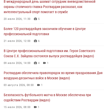
В международный день шахмат сотрудник вневедомственной
матче в Москве обеспечила Росгвардия (видео)
охраны столичного главка Росгвардии рассказал, как
06 августа 2026, 08:30
1
интеллектуальный спорт помогает в службе
Столичные росгвардейцы задержали мужчину, устроившего дебош
20 июля 2026, 11:30
5
в букмекерской конторе (Видео)
Более 120 росгвардейцев закончили обучение в Центре
05 августа 2026, 12:39
1
профессиональной подготовки
Московские росгвардейцы обеспечили безопасность проведения
21 июля 2026, 12:00
6
футбольного матча Кубка России (Видео)
В Центре профессиональной подготовки им. Героя Советского
05 августа 2026, 12:35
1
Союза С.Х. Зайцева состоялся выпуск росгвардейцев (видео)
Делегация МВД Республики Беларусь ознакомилась с передовыми
09 июля 2026, 14:00
4
1
методами работы Росгвардии в Москве (видео)
Росгвардия обеспечила правопорядок во время празднования Дня
04 августа 2026, 18:16
5
1
воздушно-десантных войск в Москве (видео)
03 августа 2026, 08:00
1
Безопасность футбольного матча в Москве обеспечена при
содействии Росгвардии (видео)
15 июля 2026, 08:00
1