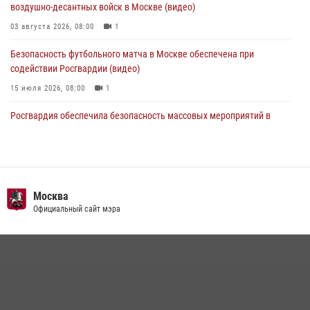
04 августа 2026, 18:16
5
1
воздушно-десантных войск в Москве (видео)
03 августа 2026, 08:00
1
Безопасность футбольного матча в Москве обеспечена при
содействии Росгвардии (видео)
15 июля 2026, 08:00
1
Росгвардия обеспечила безопасность массовых мероприятий в
Москве (видео)
27 июля 2026, 08:00
1
В спецподразделении столичного главка Росгвардии завершился
чемпионат по самбо (виео)
Москва
Официальный сайт мэра
15 июля 2026, 14:00
8
1
Центр профессиональной подготовки сотрудников
вневедомственной охраны столичного главка Росгвардии отмечает
своё 32-летие (видео)
18 июля 2026, 08:00
8
1