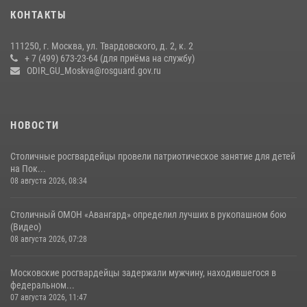
Росгвардецы проверили места массового пребывания молодежи в
КОНТАКТЫ
районе Китай-города (видео)
30 июля 2026, 14:00
1
111250, г. Москва, ул. Твардовского, д. 2, к. 2
+ 7 (499) 673-23-64 (для приёма на службу)
Охрану общественного порядка и безопасность на футбольном
ODIR_GU_Moskva@rosguard.gov.ru
матче в Москве обеспечила Росгвардия (видео)
06 августа 2026, 08:30
1
НОВОСТИ
Столичные росгвардейцы провели патриотическое занятие для детей
на Пок...
08 августа 2026, 08:34
Столичный ОМОН «Авангард» определил лучших в рукопашном бою
(Видео)
08 августа 2026, 07:28
Московские росгвардейцы задержали мужчину, находившегося в
федеральном...
07 августа 2026, 11:47