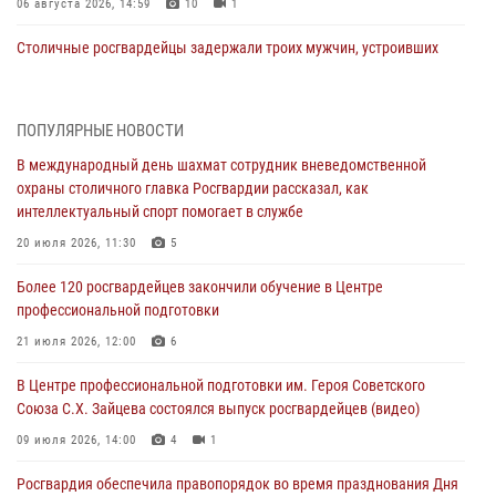
06 августа 2026, 14:59
10
1
Столичные росгвардейцы задержали троих мужчин, устроивших
пьяный дебош в баре (видео)
06 августа 2026, 11:20
1
ПОПУЛЯРНЫЕ НОВОСТИ
Охрану общественного порядка и безопасность на футбольном
В международный день шахмат сотрудник вневедомственной
матче в Москве обеспечила Росгвардия (видео)
охраны столичного главка Росгвардии рассказал, как
06 августа 2026, 08:30
1
интеллектуальный спорт помогает в службе
Столичные росгвардейцы задержали мужчину, устроившего дебош
20 июля 2026, 11:30
5
в букмекерской конторе (Видео)
Более 120 росгвардейцев закончили обучение в Центре
05 августа 2026, 12:39
1
профессиональной подготовки
Московские росгвардейцы обеспечили безопасность проведения
21 июля 2026, 12:00
6
футбольного матча Кубка России (Видео)
В Центре профессиональной подготовки им. Героя Советского
05 августа 2026, 12:35
1
Союза С.Х. Зайцева состоялся выпуск росгвардейцев (видео)
Делегация МВД Республики Беларусь ознакомилась с передовыми
09 июля 2026, 14:00
4
1
методами работы Росгвардии в Москве (видео)
Росгвардия обеспечила правопорядок во время празднования Дня