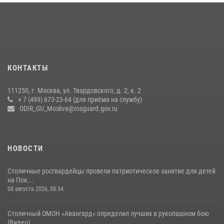
Росгвардия обеспечила безопасность массовых мероприятий в
Москве (видео)
27 июля 2026, 08:00
1
В спецподразделении столичного главка Росгвардии завершился
КОНТАКТЫ
чемпионат по самбо (виео)
15 июля 2026, 14:00
8
1
111250, г. Москва, ул. Твардовского, д. 2, к. 2
+ 7 (499) 673-23-64 (для приёма на службу)
Центр профессиональной подготовки сотрудников
ODIR_GU_Moskva@rosguard.gov.ru
вневедомственной охраны столичного главка Росгвардии отмечает
своё 32-летие (видео)
18 июля 2026, 08:00
8
1
НОВОСТИ
Столичные росгвардейцы провели патриотическое занятие для детей
на Пок...
08 августа 2026, 08:34
Столичный ОМОН «Авангард» определил лучших в рукопашном бою
(Видео)