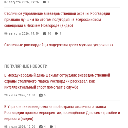
07 августа 2026, 09:26
1
Столичное управление вневедомственной охраны Росгвардии
признано лучшим по итогам полугодия на всероссийском
совещании в Нижнем Новгороде (видео)
06 августа 2026, 14:59
10
1
Столичные росгвардейцы задержали троих мужчин, устроивших
пьяный дебош в баре (видео)
06 августа 2026, 11:20
1
ПОПУЛЯРНЫЕ НОВОСТИ
Охрану общественного порядка и безопасность на футбольном
В международный день шахмат сотрудник вневедомственной
матче в Москве обеспечила Росгвардия (видео)
охраны столичного главка Росгвардии рассказал, как
06 августа 2026, 08:30
1
интеллектуальный спорт помогает в службе
Столичные росгвардейцы задержали мужчину, устроившего дебош
20 июля 2026, 11:30
5
в букмекерской конторе (Видео)
В Управлении вневедомственной охраны столичного главка
05 августа 2026, 12:39
1
Росгвардии прошло мероприятие, посвящённое Дню семьи, любви и
верности (видео)
Московские росгвардейцы обеспечили безопасность проведения
футбольного матча Кубка России (Видео)
08 июля 2026, 10:00
4
1