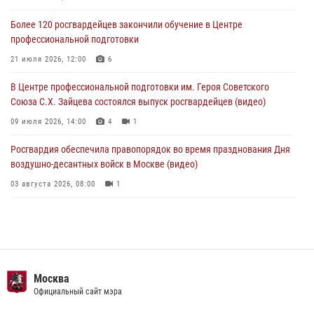
05 августа 2026, 12:35
1
Более 120 росгвардейцев закончили обучение в Центре
профессиональной подготовки
Делегация МВД Республики Беларусь ознакомилась с передовыми
методами работы Росгвардии в Москве (видео)
21 июля 2026, 12:00
6
04 августа 2026, 18:16
5
1
В Центре профессиональной подготовки им. Героя Советского
Союза С.Х. Зайцева состоялся выпуск росгвардейцев (видео)
09 июля 2026, 14:00
4
1
Росгвардия обеспечила правопорядок во время празднования Дня
воздушно-десантных войск в Москве (видео)
03 августа 2026, 08:00
1
Пазл счастливой жизни: история любви и службы сотрудников
вневедомственной охраны Росгвардии
08 июля 2026, 14:30
2
Безопасность футбольного матча в Москве обеспечена при
Москва
содействии Росгвардии (видео)
Официальный сайт мэра
15 июля 2026, 08:00
1