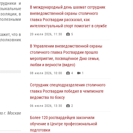
В столичном главке Росгвардии завершился
трудники и
чемпионат по самбо и боевому самбо.
В международный день шахмат сотрудник
узыкальные
(видео)
вневедомственной охраны столичного
золяции, в
 полезными
главка Росгвардии рассказал, как
04 августа 2026, 14:00
7
1
интеллектуальный спорт помогает в службе
Офицер Росгвардии стал гостем прямого
ажет, что в
20 июля 2026, 11:30
5
эфира на «Радио Москвы» и рассказал о
одполковник
работе дежурных частей
В Управлении вневедомственной охраны
столичного главка Росгвардии прошло
04 августа 2026, 12:28
мероприятие, посвящённое Дню семьи,
любви и верности (видео)
В Москве росгвардейцы задержали
подозреваемого в нападении на охранника
08 июля 2026, 10:00
4
1
торгового центра (видео)
Сотрудник спецподразделения столичного
04 августа 2026, 08:26
1
главка Росгвардии победил в чемпионате
ведомства по боксу
В Главном управлении Росгвардии по городу
Москве подвели итоги работы
06 июля 2026, 13:30
2
подразделений за прошедший месяц
о г. Москве
Более 120 росгвардейцев закончили
03 августа 2026, 13:00
обучение в Центре профессиональной
подготовки
На востоке Москвы сотрудники Росгвардии