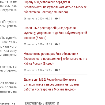
х лет и не
Охрану общественного порядка и
лягеры как
безопасность на футбольном матче в Москве
снегурочка»
обеспечила Росгвардия (видео)
06 августа 2026, 08:30
1
 «Голубого
обы успеть
Столичные росгвардейцы задержали
мужчину, устроившего дебош в букмекерской
«Ты супер!»
конторе (Видео)
 New Year»
05 августа 2026, 12:39
1
ионального
олнила одну
Московские росгвардейцы обеспечили
ом Анжреем
безопасность проведения футбольного матча
Кубка России (Видео)
и которых и
05 августа 2026, 12:35
1
м «Believe»
Делегация МВД Республики Беларусь
бля песни и
ознакомилась с передовыми методами
сь сорвать
работы Росгвардии в Москве (видео)
вили его на
04 августа 2026, 18:16
5
1
кантов нет
ПОПУЛЯРНЫЕ НОВОСТИ