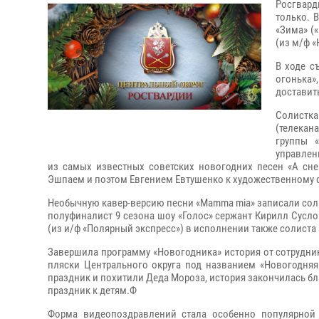
Росгвард
только. 
«Зима» («
(из м/ф «
В ходе с
огонька»
доставит
Солистка 
(телекан
группы 
управлен
из самых известных советских новогодних песен «А сне
Эшпаем и поэтом Евгением Евтушенко к художественному ф
Необычную кавер-версию песни «Mamma mia» записали соли
полуфиналист 9 сезона шоу «Голос» сержант Кирилл Суслов
(из и/ф «Полярный экспресс») в исполнении также солиста
Завершила программу «Новогодника» история от сотрудник
пляски Центрального округа под названием «Новогодняя
праздник и похитили Деда Мороза, история закончилась б
праздник к детям.Ф
Форма видеопоздравлений стала особенно популярной 