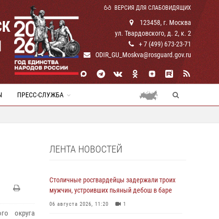
ВЕРСИЯ ДЛЯ СЛАБОВИДЯЩИХ
СК
123458, г. Москва
ул. Твардовского, д. 2, к. 2
И
+ 7 (499) 673-23-71
ODIR_GU_Moskva@rosguard.gov.ru
Ы
ПРЕСС-СЛУЖБА
ЛЕНТА НОВОСТЕЙ
Столичные росгвардейцы задержали троих
мужчин, устроивших пьяный дебош в баре
06 августа 2026, 11:20
1
го округа