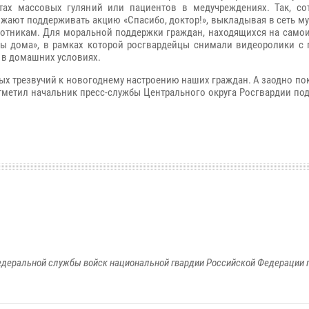
ах массовых гуляний или пациентов в медучреждениях. Так, со
жают поддерживать акцию «Спасибо, доктор!», выкладывая в сеть м
отникам. Для моральной поддержки граждан, находящихся на самои
вы дома», в рамках которой росгвардейцы снимали видеоролики с
 в домашних условиях.
х трезвучий к новогоднему настроению наших граждан. А заодно пок
отметил начальник пресс-службы Центрального округа Росгвардии п
едеральной службы войск национальной гвардии Российской Федерации п