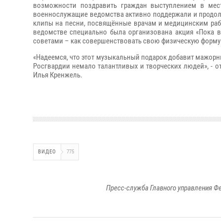
возможности поздравить граждан выступлением в мест
военнослужащие ведомства активно поддержали и продол
клипы на песни, посвящённые врачам и медицинским раб
ведомстве специально была организована акция «Пока 
советами – как совершенствовать свою физическую форму
«Надеемся, что этот музыкальный подарок добавит мажорны
Росгвардии немало талантливых и творческих людей», - 
Илья Кренжель.
ВИДЕО
775
Пресс-служба Главного управления Ф