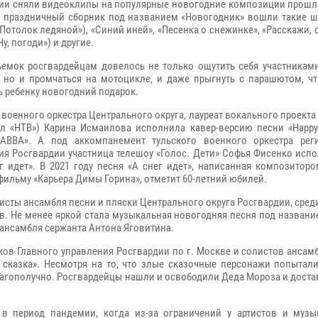
ии сняли видеоклипы на популярные новогодние композиции прошлы
В праздничный сборник под названием «Новогодник» вошли такие ш
Потолок ледяной»), «Синий иней», «Песенка о снежинке», «Расскажи, 
Ну, погоди») и другие.
ъемок росгвардейцам довелось не только ощутить себя участниками
, но и промчаться на мотоцикле, и даже прыгнуть с парашютом, чт
ь ребенку новогодний подарок.
военного оркестра Центрального округа, лауреат вокального проекта 
ал «НТВ») Карина Исмаилова исполнила кавер-версию песни «Happy
«ABBA». А под аккомпанемент тульского военного оркестра рег
ия Росгвардии участница телешоу «Голос. Дети» Софья Фисенко исп
г идет». В 2021 году песня «А снег идет», написанная композитор
ильму «Карьера Димы Горина», отметит 60-летний юбилей.
сты ансамбля песни и пляски Центрального округа Росгвардии, сред
. Не менее яркой стала музыкальная новогодняя песня под название
 ансамбля сержанта Антона Яговитина.
ов Главного управления Росгвардии по г. Москве и солистов ансам
 сказка». Несмотря на то, что злые сказочные персонажи попытали
лагополучно. Росгвардейцы нашли и освободили Деда Мороза и доста
в период пандемии, когда из-за ограничений у артистов и музы