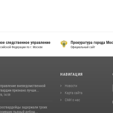
ое следственное управление
Прокуратура города Мо
сийской Федерации по г. Москве
Официальный сайт
И
НАВИГАЦИЯ
управление вневедомственной
Новости
гвардии признано лучши...
Карта сайта
26, 14:59
СМИ о нас
росгвардейцы задержали троих
троивших пьяный дебош...