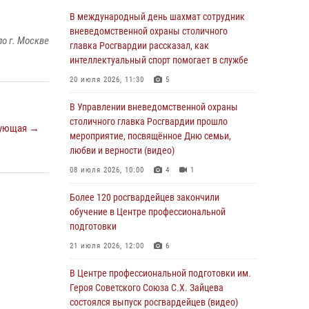
Делегация МВД Республики Беларусь
В международный день шахмат сотрудник
ознакомилась с передовыми методами
вневедомственной охраны столичного
о г. Москве
работы Росгвардии в Москве (видео)
главка Росгвардии рассказал, как
интеллектуальный спорт помогает в службе
04 августа 2026, 18:16
5
1
20 июля 2026, 11:30
5
В столичном главке Росгвардии завершился
чемпионат по самбо и боевому самбо.
В Управлении вневедомственной охраны
(видео)
столичного главка Росгвардии прошло
ующая →
мероприятие, посвящённое Дню семьи,
04 августа 2026, 14:00
7
1
любви и верности (видео)
Офицер Росгвардии стал гостем прямого
08 июля 2026, 10:00
4
1
эфира на «Радио Москвы» и рассказал о
работе дежурных частей
Более 120 росгвардейцев закончили
обучение в Центре профессиональной
04 августа 2026, 12:28
подготовки
В Москве росгвардейцы задержали
21 июля 2026, 12:00
6
подозреваемого в нападении на охранника
торгового центра (видео)
В Центре профессиональной подготовки им.
Героя Советского Союза С.Х. Зайцева
04 августа 2026, 08:26
1
состоялся выпуск росгвардейцев (видео)