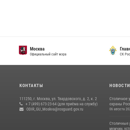
Москва
Главн
Официальный сайт мэра
СК Рос
КОНТАКТЫ
НОВОСТ
111250, г. Москва, ул. Твардовского, д. 2, к. 2
Столичное 
+ 7 (499) 673-23-64 (для приёма на службу)
охраны Рос
ODIR_GU_Moskva@rosguard.gov.ru
06 августа 20
Столичные 
мужчин, ус