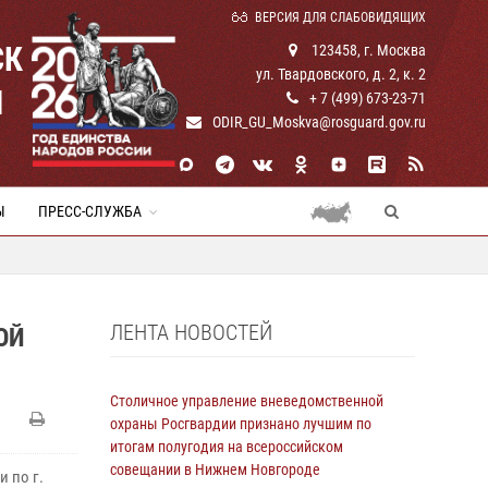
ВЕРСИЯ ДЛЯ СЛАБОВИДЯЩИХ
СК
123458, г. Москва
ул. Твардовского, д. 2, к. 2
И
+ 7 (499) 673-23-71
ODIR_GU_Moskva@rosguard.gov.ru
Ы
ПРЕСС-СЛУЖБА
ЛЕНТА НОВОСТЕЙ
ОЙ
Столичное управление вневедомственной
охраны Росгвардии признано лучшим по
итогам полугодия на всероссийском
совещании в Нижнем Новгороде
 по г.