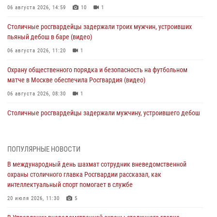
06 августа 2026, 14:59
10
1
Столичные росгвардейцы задержали троих мужчин, устроивших
пьяный дебош в баре (видео)
06 августа 2026, 11:20
1
Охрану общественного порядка и безопасность на футбольном
матче в Москве обеспечила Росгвардия (видео)
06 августа 2026, 08:30
1
Столичные росгвардейцы задержали мужчину, устроившего дебош
в букмекерской конторе (Видео)
05 августа 2026, 12:39
1
ПОПУЛЯРНЫЕ НОВОСТИ
Московские росгвардейцы обеспечили безопасность проведения
В международный день шахмат сотрудник вневедомственной
футбольного матча Кубка России (Видео)
охраны столичного главка Росгвардии рассказал, как
05 августа 2026, 12:35
1
интеллектуальный спорт помогает в службе
Делегация МВД Республики Беларусь ознакомилась с передовыми
20 июля 2026, 11:30
5
методами работы Росгвардии в Москве (видео)