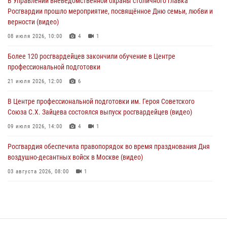
В Управлении вневедомственной охраны столичного главка
04 августа 2026, 18:16
5
1
Росгвардии прошло мероприятие, посвящённое Дню семьи, любви и
верности (видео)
В столичном главке Росгвардии завершился чемпионат по самбо и
боевому самбо. (видео)
08 июля 2026, 10:00
4
1
04 августа 2026, 14:00
7
1
Более 120 росгвардейцев закончили обучение в Центре
профессиональной подготовки
Офицер Росгвардии стал гостем прямого эфира на «Радио Москвы»
и рассказал о работе дежурных частей
21 июля 2026, 12:00
6
04 августа 2026, 12:28
В Центре профессиональной подготовки им. Героя Советского
Союза С.Х. Зайцева состоялся выпуск росгвардейцев (видео)
09 июля 2026, 14:00
4
1
Росгвардия обеспечила правопорядок во время празднования Дня
воздушно-десантных войск в Москве (видео)
03 августа 2026, 08:00
1
Пазл счастливой жизни: история любви и службы сотрудников
вневедомственной охраны Росгвардии
08 июля 2026, 14:30
2