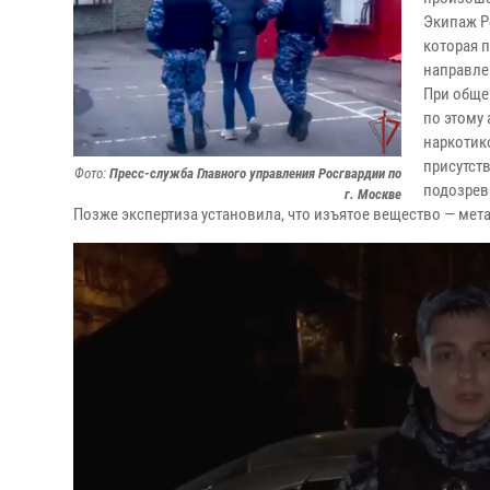
Экипаж Р
которая 
направле
При обще
по этому 
наркотик
присутств
Фото:
Пресс-служба Главного управления Росгвардии по
подозрев
г. Москве
Позже экспертиза установила, что изъятое вещество — мет