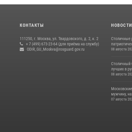
КОНТАКТЫ
НОВОСТ
111250, г. Москва, ул. Твардовского, д. 2, к. 2
Столичные 
+ 7 (499) 673-23-64 (для приёма на службу)
патриотичес
ODIR_GU_Moskva@rosguard.gov.ru
08 августа 20
Столичный 
лучших в р
08 августа 20
Московские
мужчину, н
07 августа 20