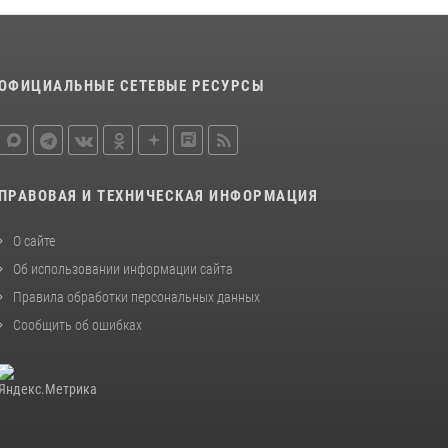
Центр профессиональной подготовки
сотрудников вневедомственной охраны
столичного главка Росгвардии отмечает своё
32-летие (видео)
ОФИЦИАЛЬНЫЕ СЕТЕВЫЕ РЕСУРСЫ
18 июля 2026, 08:00
8
1
Росгвардецы проверили места массового
пребывания молодежи в районе Китай-
города (видео)
ПРАВОВАЯ И ТЕХНИЧЕСКАЯ ИНФОРМАЦИЯ
30 июля 2026, 14:00
1
О сайте
Об использовании информации сайта
Правила обработки персональных данных
Сообщить об ошибках