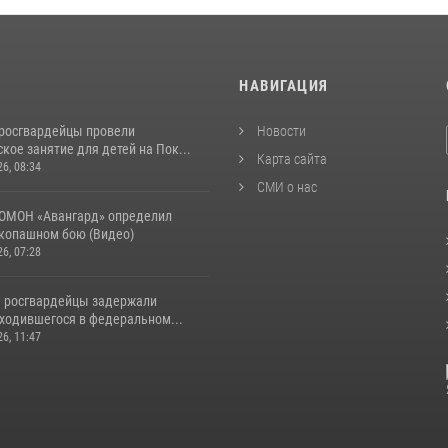
И
НАВИГАЦИЯ
росгвардейцы провели
Новости
кое занятие для детей на Пок...
Карта сайта
26, 08:34
СМИ о нас
ОМОН «Авангард» определил
укопашном бою (Видео)
26, 07:28
 росгвардейцы задержали
аходившегося в федеральном...
26, 11:47