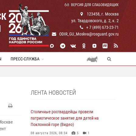
ВЕРСИЯ ДЛЯ СЛАБОВИДЯЩИХ
СК
123458, г. Москва
ул. Твардовского, д. 2, к. 2
И
+ 7 (499) 673-23-71
ODIR_GU_Moskva@rosguard.gov.ru
Ы
ПРЕСС-СЛУЖБА
ЛЕНТА НОВОСТЕЙ
Столичные росгвардейцы провели
патриотическое занятие для детей на
Москве
Поклонной горе (Видео)
ент
08 августа 2026, 08:34
5
1