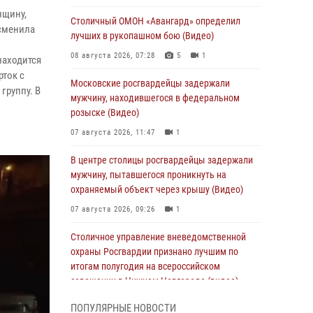
нщину,
Столичный ОМОН «Авангард» определил
 сменила
лучших в рукопашном бою (Видео)
08 августа 2026, 07:28
5
1
находится
рток с
Московские росгвардейцы задержали
группу. В
мужчину, находившегося в федеральном
розыске (Видео)
07 августа 2026, 11:47
1
В центре столицы росгвардейцы задержали
мужчину, пытавшегося проникнуть на
охраняемый объект через крышу (Видео)
07 августа 2026, 09:26
1
Столичное управление вневедомственной
охраны Росгвардии признано лучшим по
итогам полугодия на всероссийском
совещании в Нижнем Новгороде (видео)
06 августа 2026, 14:59
10
1
ПОПУЛЯРНЫЕ НОВОСТИ