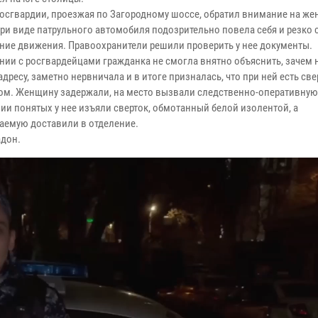
осгвардии, проезжая по Загородному шоссе, обратил внимание на же
при виде патрульного автомобиля подозрительно повела себя и резко
ние движения. Правоохранители решили проверить у нее документы.
нии с росгвардейцами гражданка не смогла внятно объяснить, зачем 
адресу, заметно нервничала и в итоге призналась, что при ней есть све
ом. Женщину задержали, на место вызвали следственно-оперативную 
ии понятых у нее изъяли сверток, обмотанный белой изолентой, а
аемую доставили в отделение.
адон.