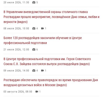
Офицер Росгвардии стал гостем прямого эфира на «Радио Москвы»
20 июля 2026, 11:30
5
и рассказал о работе дежурных частей
В Управлении вневедомственной охраны столичного главка
04 августа 2026, 12:28
Росгвардии прошло мероприятие, посвящённое Дню семьи, любви и
верности (видео)
В Москве росгвардейцы задержали подозреваемого в нападении
на охранника торгового центра (видео)
08 июля 2026, 10:00
4
1
04 августа 2026, 08:26
1
Более 120 росгвардейцев закончили обучение в Центре
профессиональной подготовки
В Главном управлении Росгвардии по городу Москве подвели итоги
работы подразделений за прошедший месяц
21 июля 2026, 12:00
6
03 августа 2026, 13:00
В Центре профессиональной подготовки им. Героя Советского
Союза С.Х. Зайцева состоялся выпуск росгвардейцев (видео)
09 июля 2026, 14:00
4
1
Росгвардия обеспечила правопорядок во время празднования Дня
воздушно-десантных войск в Москве (видео)
03 августа 2026, 08:00
1
Пазл счастливой жизни: история любви и службы сотрудников
вневедомственной охраны Росгвардии