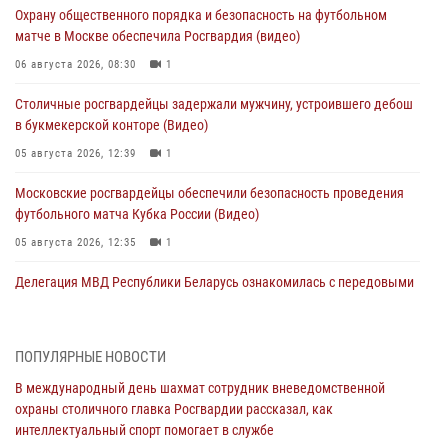
Охрану общественного порядка и безопасность на футбольном
матче в Москве обеспечила Росгвардия (видео)
06 августа 2026, 08:30
1
Столичные росгвардейцы задержали мужчину, устроившего дебош
в букмекерской конторе (Видео)
05 августа 2026, 12:39
1
Московские росгвардейцы обеспечили безопасность проведения
футбольного матча Кубка России (Видео)
05 августа 2026, 12:35
1
Делегация МВД Республики Беларусь ознакомилась с передовыми
методами работы Росгвардии в Москве (видео)
04 августа 2026, 18:16
5
1
ПОПУЛЯРНЫЕ НОВОСТИ
В столичном главке Росгвардии завершился чемпионат по самбо и
В международный день шахмат сотрудник вневедомственной
боевому самбо. (видео)
охраны столичного главка Росгвардии рассказал, как
04 августа 2026, 14:00
7
1
интеллектуальный спорт помогает в службе