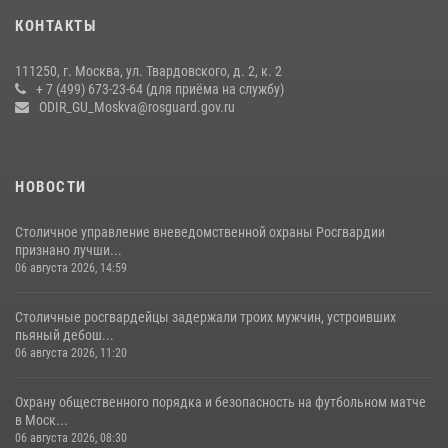
В спецподразделении столичного главка Росгвардии завершился
КОНТАКТЫ
чемпионат по самбо (виео)
15 июля 2026, 14:00
8
1
111250, г. Москва, ул. Твардовского, д. 2, к. 2
+ 7 (499) 673-23-64 (для приёма на службу)
Центр профессиональной подготовки сотрудников
ODIR_GU_Moskva@rosguard.gov.ru
вневедомственной охраны столичного главка Росгвардии отмечает
своё 32-летие (видео)
18 июля 2026, 08:00
8
1
НОВОСТИ
Столичное управление вневедомственной охраны Росгвардии
признано лучши...
06 августа 2026, 14:59
Столичные росгвардейцы задержали троих мужчин, устроивших
пьяный дебош...
06 августа 2026, 11:20
Охрану общественного порядка и безопасность на футбольном матче
в Моск...
06 августа 2026, 08:30