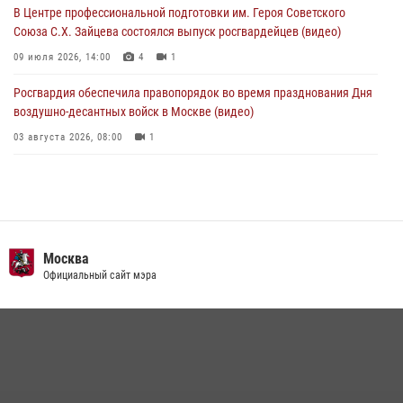
03 августа 2026, 13:00
В Центре профессиональной подготовки им. Героя Советского
Союза С.Х. Зайцева состоялся выпуск росгвардейцев (видео)
09 июля 2026, 14:00
4
1
Росгвардия обеспечила правопорядок во время празднования Дня
воздушно-десантных войск в Москве (видео)
03 августа 2026, 08:00
1
Пазл счастливой жизни: история любви и службы сотрудников
вневедомственной охраны Росгвардии
08 июля 2026, 14:30
2
Безопасность футбольного матча в Москве обеспечена при
Москва
содействии Росгвардии (видео)
Официальный сайт мэра
15 июля 2026, 08:00
1
Росгвардия обеспечила безопасность массовых мероприятий в
Москве (видео)
27 июля 2026, 08:00
1