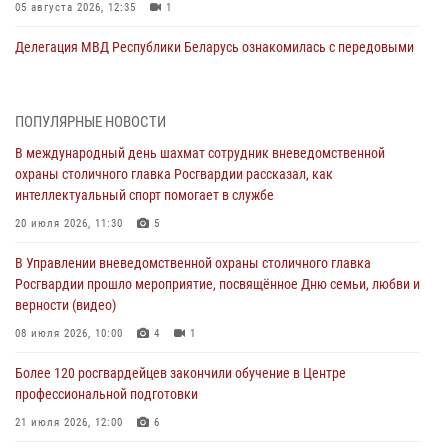
05 августа 2026, 12:35
1
Делегация МВД Республики Беларусь ознакомилась с передовыми
методами работы Росгвардии в Москве (видео)
04 августа 2026, 18:16
5
1
ПОПУЛЯРНЫЕ НОВОСТИ
В столичном главке Росгвардии завершился чемпионат по самбо и
В международный день шахмат сотрудник вневедомственной
боевому самбо. (видео)
охраны столичного главка Росгвардии рассказал, как
04 августа 2026, 14:00
7
1
интеллектуальный спорт помогает в службе
Офицер Росгвардии стал гостем прямого эфира на «Радио Москвы»
20 июля 2026, 11:30
5
и рассказал о работе дежурных частей
В Управлении вневедомственной охраны столичного главка
04 августа 2026, 12:28
Росгвардии прошло мероприятие, посвящённое Дню семьи, любви и
верности (видео)
В Москве росгвардейцы задержали подозреваемого в нападении
на охранника торгового центра (видео)
08 июля 2026, 10:00
4
1
04 августа 2026, 08:26
1
Более 120 росгвардейцев закончили обучение в Центре
профессиональной подготовки
В Главном управлении Росгвардии по городу Москве подвели итоги
работы подразделений за прошедший месяц
21 июля 2026, 12:00
6