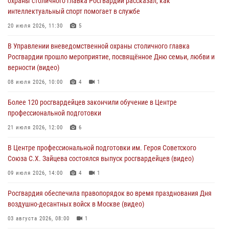
охраны столичного главка Росгвардии рассказал, как
04 августа 2026, 14:00
7
1
интеллектуальный спорт помогает в службе
Офицер Росгвардии стал гостем прямого эфира на «Радио Москвы»
20 июля 2026, 11:30
5
и рассказал о работе дежурных частей
В Управлении вневедомственной охраны столичного главка
04 августа 2026, 12:28
Росгвардии прошло мероприятие, посвящённое Дню семьи, любви и
верности (видео)
В Москве росгвардейцы задержали подозреваемого в нападении
на охранника торгового центра (видео)
08 июля 2026, 10:00
4
1
04 августа 2026, 08:26
1
Более 120 росгвардейцев закончили обучение в Центре
профессиональной подготовки
В Главном управлении Росгвардии по городу Москве подвели итоги
работы подразделений за прошедший месяц
21 июля 2026, 12:00
6
03 августа 2026, 13:00
В Центре профессиональной подготовки им. Героя Советского
Союза С.Х. Зайцева состоялся выпуск росгвардейцев (видео)
09 июля 2026, 14:00
4
1
Росгвардия обеспечила правопорядок во время празднования Дня
воздушно-десантных войск в Москве (видео)
03 августа 2026, 08:00
1