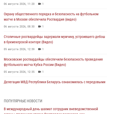
06 августа 2026, 11:20
1
Охрану общественного порядка и безопасность на футбольном
матче в Москве обеспечила Росгвардия (видео)
06 августа 2026, 08:30
1
Столичные росгвардейцы задержали мужчину, устроившего дебош
в букмекерской конторе (Видео)
05 августа 2026, 12:39
1
Московские росгвардейцы обеспечили безопасность проведения
футбольного матча Кубка России (Видео)
05 августа 2026, 12:35
1
Делегация МВД Республики Беларусь ознакомилась с передовыми
методами работы Росгвардии в Москве (видео)
04 августа 2026, 18:16
5
1
ПОПУЛЯРНЫЕ НОВОСТИ
В столичном главке Росгвардии завершился чемпионат по самбо и
В международный день шахмат сотрудник вневедомственной
боевому самбо. (видео)