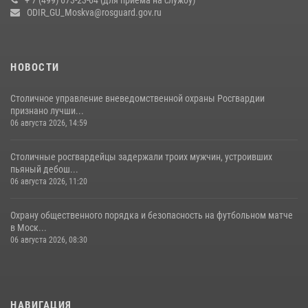
Центр профессиональной подготовки сотрудников
ODIR_GU_Moskva@rosguard.gov.ru
вневедомственной охраны столичного главка Росгвардии отмечает
своё 32-летие (видео)
18 июля 2026, 08:00
8
1
НОВОСТИ
Столичное управление вневедомственной охраны Росгвардии
признано лучши...
06 августа 2026, 14:59
Столичные росгвардейцы задержали троих мужчин, устроивших
пьяный дебош...
06 августа 2026, 11:20
Охрану общественного порядка и безопасность на футбольном матче
в Моск...
06 августа 2026, 08:30
НАВИГАЦИЯ