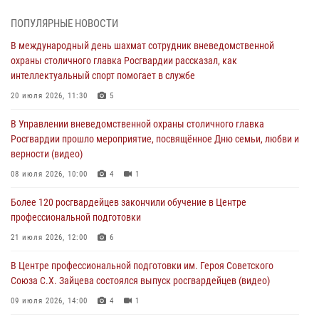
04 августа 2026, 18:16
5
1
ПОПУЛЯРНЫЕ НОВОСТИ
В столичном главке Росгвардии завершился чемпионат по самбо и
В международный день шахмат сотрудник вневедомственной
боевому самбо. (видео)
охраны столичного главка Росгвардии рассказал, как
04 августа 2026, 14:00
7
1
интеллектуальный спорт помогает в службе
Офицер Росгвардии стал гостем прямого эфира на «Радио Москвы»
20 июля 2026, 11:30
5
и рассказал о работе дежурных частей
В Управлении вневедомственной охраны столичного главка
04 августа 2026, 12:28
Росгвардии прошло мероприятие, посвящённое Дню семьи, любви и
верности (видео)
В Москве росгвардейцы задержали подозреваемого в нападении
на охранника торгового центра (видео)
08 июля 2026, 10:00
4
1
04 августа 2026, 08:26
1
Более 120 росгвардейцев закончили обучение в Центре
профессиональной подготовки
В Главном управлении Росгвардии по городу Москве подвели итоги
работы подразделений за прошедший месяц
21 июля 2026, 12:00
6
03 августа 2026, 13:00
В Центре профессиональной подготовки им. Героя Советского
Союза С.Х. Зайцева состоялся выпуск росгвардейцев (видео)
09 июля 2026, 14:00
4
1