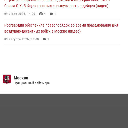
Союза С.Х. Зайцева состоялся выпуск росгвардейцев (видео)
09 июля 2026, 14:00
4
1
Росгвардия обеспечила правопорядок во время празднования Дня
воздушно-десантных войск в Москве (видео)
03 августа 2026, 08:00
1
Пазл счастливой жизни: история любви и службы сотрудников
вневедомственной охраны Росгвардии
08 июля 2026, 14:30
2
Безопасность футбольного матча в Москве обеспечена при
Москва
содействии Росгвардии (видео)
Официальный сайт мэра
15 июля 2026, 08:00
1
Росгвардия обеспечила безопасность массовых мероприятий в
Москве (видео)
27 июля 2026, 08:00
1
В спецподразделении столичного главка Росгвардии завершился