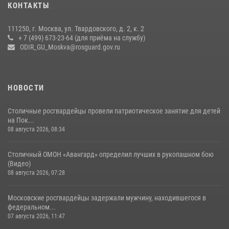
КОНТАКТЫ
чемпионат по самбо (виео)
15 июля 2026, 14:00
8
1
111250, г. Москва, ул. Твардовского, д. 2, к. 2
+ 7 (499) 673-23-64 (для приёма на службу)
Центр профессиональной подготовки сотрудников
ODIR_GU_Moskva@rosguard.gov.ru
вневедомственной охраны столичного главка Росгвардии отмечает
своё 32-летие (видео)
18 июля 2026, 08:00
8
1
НОВОСТИ
Столичные росгвардейцы провели патриотическое занятие для детей
на Пок...
08 августа 2026, 08:34
Столичный ОМОН «Авангард» определил лучших в рукопашном бою
(Видео)
08 августа 2026, 07:28
Московские росгвардейцы задержали мужчину, находившегося в
федеральном...
07 августа 2026, 11:47