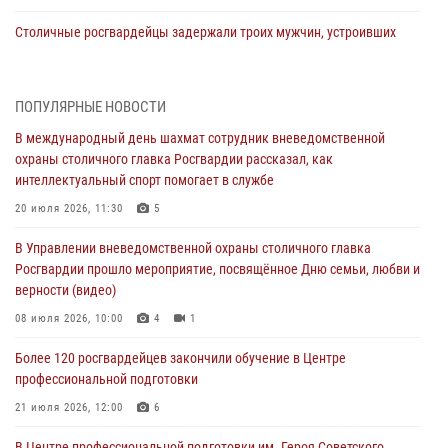
Столичные росгвардейцы задержали троих мужчин, устроивших
пьяный дебош в баре (видео)
06 августа 2026, 11:20
1
ПОПУЛЯРНЫЕ НОВОСТИ
Охрану общественного порядка и безопасность на футбольном
В международный день шахмат сотрудник вневедомственной
матче в Москве обеспечила Росгвардия (видео)
охраны столичного главка Росгвардии рассказал, как
06 августа 2026, 08:30
1
интеллектуальный спорт помогает в службе
Столичные росгвардейцы задержали мужчину, устроившего дебош
20 июля 2026, 11:30
5
в букмекерской конторе (Видео)
В Управлении вневедомственной охраны столичного главка
05 августа 2026, 12:39
1
Росгвардии прошло мероприятие, посвящённое Дню семьи, любви и
верности (видео)
Московские росгвардейцы обеспечили безопасность проведения
футбольного матча Кубка России (Видео)
08 июля 2026, 10:00
4
1
05 августа 2026, 12:35
1
Более 120 росгвардейцев закончили обучение в Центре
профессиональной подготовки
Делегация МВД Республики Беларусь ознакомилась с передовыми
методами работы Росгвардии в Москве (видео)
21 июля 2026, 12:00
6
04 августа 2026, 18:16
5
1
В Центре профессиональной подготовки им. Героя Советского