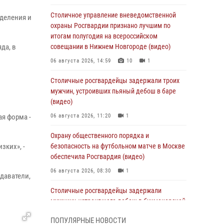
Столичное управление вневедомственной
деления и
охраны Росгвардии признано лучшим по
итогам полугодия на всероссийском
да, в
совещании в Нижнем Новгороде (видео)
06 августа 2026, 14:59
10
1
Столичные росгвардейцы задержали троих
мужчин, устроивших пьяный дебош в баре
(видео)
я форма -
06 августа 2026, 11:20
1
Охрану общественного порядка и
зких», -
безопасность на футбольном матче в Москве
обеспечила Росгвардия (видео)
06 августа 2026, 08:30
1
даватели,
Столичные росгвардейцы задержали
мужчину, устроившего дебош в букмекерской
конторе (Видео)
ПОПУЛЯРНЫЕ НОВОСТИ