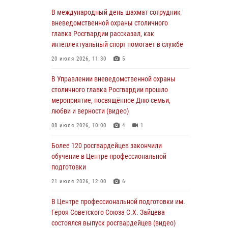
05 августа 2026, 12:39
1
В международный день шахмат сотрудник
Московские росгвардейцы обеспечили
вневедомственной охраны столичного
безопасность проведения футбольного матча
главка Росгвардии рассказал, как
Кубка России (Видео)
интеллектуальный спорт помогает в службе
05 августа 2026, 12:35
1
20 июля 2026, 11:30
5
Делегация МВД Республики Беларусь
В Управлении вневедомственной охраны
ознакомилась с передовыми методами
столичного главка Росгвардии прошло
работы Росгвардии в Москве (видео)
мероприятие, посвящённое Дню семьи,
любви и верности (видео)
04 августа 2026, 18:16
5
1
08 июля 2026, 10:00
4
1
В столичном главке Росгвардии завершился
чемпионат по самбо и боевому самбо.
Более 120 росгвардейцев закончили
(видео)
обучение в Центре профессиональной
подготовки
04 августа 2026, 14:00
7
1
21 июля 2026, 12:00
6
Офицер Росгвардии стал гостем прямого
эфира на «Радио Москвы» и рассказал о
В Центре профессиональной подготовки им.
работе дежурных частей
Героя Советского Союза С.Х. Зайцева
состоялся выпуск росгвардейцев (видео)
04 августа 2026, 12:28