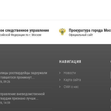
ое следственное управление
Прокуратура города Мо
сийской Федерации по г. Москве
Официальный сайт
И
НАВИГАЦИЯ
толицы росгвардейцы задержали
Новости
тавшегося проникнут...
Карта сайта
26, 09:26
СМИ о нас
управление вневедомственной
гвардии признано лучши...
26, 14:59