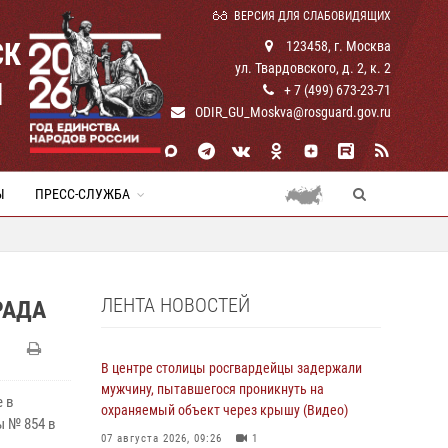
ВЕРСИЯ ДЛЯ СЛАБОВИДЯЩИХ
СК
123458, г. Москва
ул. Твардовского, д. 2, к. 2
И
+ 7 (499) 673-23-71
ODIR_GU_Moskva@rosguard.gov.ru
Ы
ПРЕСС-СЛУЖБА
ЛЕНТА НОВОСТЕЙ
РАДА
В центре столицы росгвардейцы задержали
мужчину, пытавшегося проникнуть на
е в
охраняемый объект через крышу (Видео)
ы № 854 в
07 августа 2026, 09:26
1