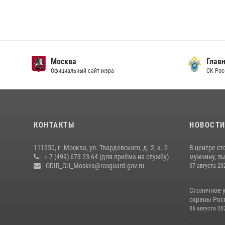
Москва
Главн
Официальный сайт мэра
СК Рос
КОНТАКТЫ
НОВОСТ
111250, г. Москва, ул. Твардовского, д. 2, к. 2
В центре с
+ 7 (499) 673-23-64 (для приёма на службу)
мужчину, пы
ODIR_GU_Moskva@rosguard.gov.ru
07 августа 20
Столичное 
охраны Рос
06 августа 20