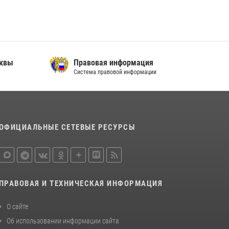
В спецподразделении столичного главка
Росгвардии завершился чемпионат по самбо
(виео)
15 июля 2026, 14:00
8
1
сквы
Правовая информация
Центр профессиональной подготовки
Система правовой информации
сотрудников вневедомственной охраны
столичного главка Росгвардии отмечает своё
32-летие (видео)
18 июля 2026, 08:00
8
1
ОФИЦИАЛЬНЫЕ СЕТЕВЫЕ РЕСУРСЫ
ПРАВОВАЯ И ТЕХНИЧЕСКАЯ ИНФОРМАЦИЯ
О сайте
Об использовании информации сайта