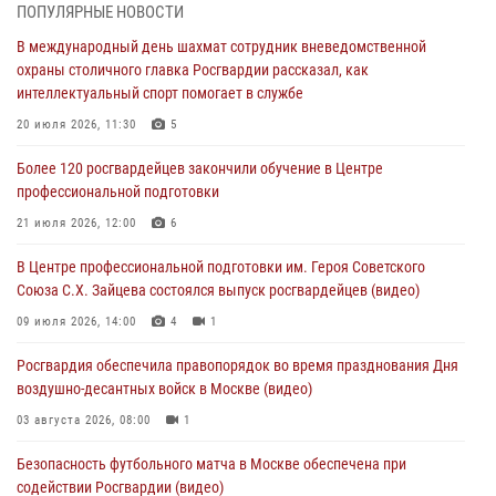
ПОПУЛЯРНЫЕ НОВОСТИ
Охрану общественного порядка и безопасность на футбольном
В международный день шахмат сотрудник вневедомственной
матче в Москве обеспечила Росгвардия (видео)
охраны столичного главка Росгвардии рассказал, как
06 августа 2026, 08:30
1
интеллектуальный спорт помогает в службе
Столичные росгвардейцы задержали мужчину, устроившего дебош
20 июля 2026, 11:30
5
в букмекерской конторе (Видео)
Более 120 росгвардейцев закончили обучение в Центре
05 августа 2026, 12:39
1
профессиональной подготовки
Московские росгвардейцы обеспечили безопасность проведения
21 июля 2026, 12:00
6
футбольного матча Кубка России (Видео)
В Центре профессиональной подготовки им. Героя Советского
05 августа 2026, 12:35
1
Союза С.Х. Зайцева состоялся выпуск росгвардейцев (видео)
Делегация МВД Республики Беларусь ознакомилась с передовыми
09 июля 2026, 14:00
4
1
методами работы Росгвардии в Москве (видео)
Росгвардия обеспечила правопорядок во время празднования Дня
04 августа 2026, 18:16
5
1
воздушно-десантных войск в Москве (видео)
03 августа 2026, 08:00
1
Безопасность футбольного матча в Москве обеспечена при
содействии Росгвардии (видео)