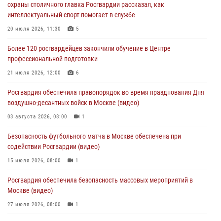
охраны столичного главка Росгвардии рассказал, как
интеллектуальный спорт помогает в службе
Столичное управление вневедомственной охраны Росгвардии
признано лучшим по итогам полугодия на всероссийском
20 июля 2026, 11:30
5
совещании в Нижнем Новгороде (видео)
Более 120 росгвардейцев закончили обучение в Центре
06 августа 2026, 14:59
10
1
профессиональной подготовки
Столичные росгвардейцы задержали троих мужчин, устроивших
21 июля 2026, 12:00
6
пьяный дебош в баре (видео)
Росгвардия обеспечила правопорядок во время празднования Дня
06 августа 2026, 11:20
1
воздушно-десантных войск в Москве (видео)
Охрану общественного порядка и безопасность на футбольном
03 августа 2026, 08:00
1
матче в Москве обеспечила Росгвардия (видео)
Безопасность футбольного матча в Москве обеспечена при
06 августа 2026, 08:30
1
содействии Росгвардии (видео)
15 июля 2026, 08:00
1
Росгвардия обеспечила безопасность массовых мероприятий в
Москве (видео)
27 июля 2026, 08:00
1