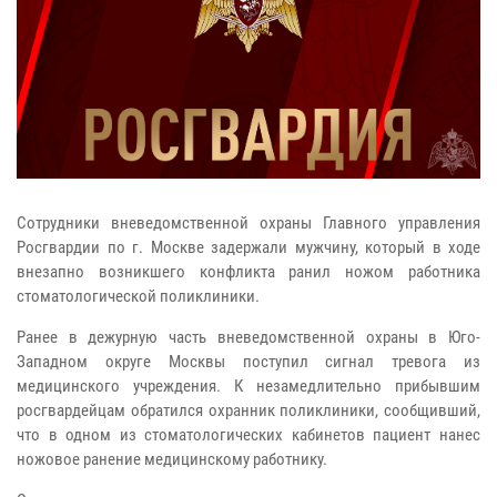
Сотрудники вневедомственной охраны Главного управления
Росгвардии по г. Москве задержали мужчину, который в ходе
внезапно возникшего конфликта ранил ножом работника
стоматологической поликлиники.
Ранее в дежурную часть вневедомственной охраны в Юго-
Западном округе Москвы поступил сигнал тревога из
медицинского учреждения. К незамедлительно прибывшим
росгвардейцам обратился охранник поликлиники, сообщивший,
что в одном из стоматологических кабинетов пациент нанес
ножовое ранение медицинскому работнику.